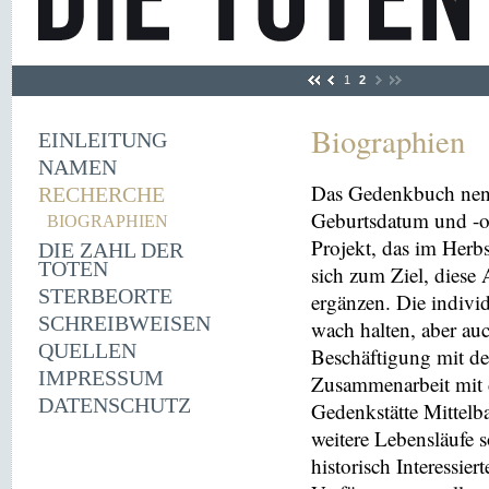
1
2
Biographien
EINLEITUNG
NAMEN
Das Gedenkbuch nen
RECHERCHE
Geburtsdatum und -or
BIOGRAPHIEN
Projekt, das im Herbs
DIE ZAHL DER
TOTEN
sich zum Ziel, diese
STERBEORTE
ergänzen. Die indivi
SCHREIBWEISEN
wach halten, aber au
QUELLEN
Beschäftigung mit der
IMPRESSUM
Zusammenarbeit mit 
DATENSCHUTZ
Gedenkstätte Mittelba
weitere Lebensläufe 
historisch Interessie