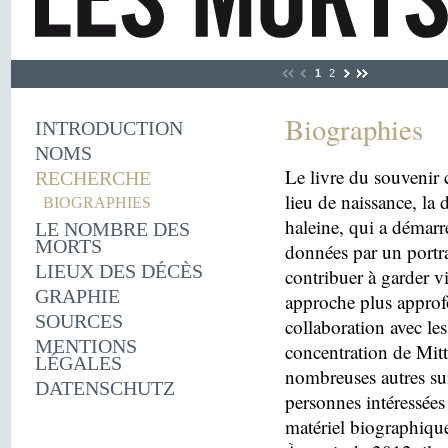
1
2
Biographies
INTRODUCTION
NOMS
Le livre du souvenir 
RECHERCHE
lieu de naissance, la
BIOGRAPHIES
haleine, qui a démarr
LE NOMBRE DES
MORTS
données par un portra
LIEUX DES DÉCÈS
contribuer à garder v
GRAPHIE
approche plus approfo
SOURCES
collaboration avec le
MENTIONS
concentration de Mitt
LÉGALES
nombreuses autres sui
DATENSCHUTZ
personnes intéressées 
matériel biographiqu