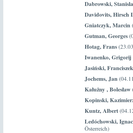
Dabrowski, Stanisl
Davidovits, Hirsch 
Gniatczyk, Marcin
(
Gutman, Georges
(0
Hotag, Frans
(23.03
Iwanenko, Grigorij
Jasiński, Francisze
Jochems, Jan
(04.11
Kałużny , Bolesław
Kopinski, Kazimier
Kuntz, Albert
(04.1
Ledóchowski, Igna
Österreich)