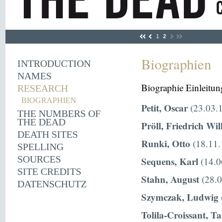
1
2
Biographien
INTRODUCTION
NAMES
Biographie Einleitun
RESEARCH
BIOGRAPHIEN
Petit, Oscar
(23.03.1
THE NUMBERS OF
THE DEAD
Pröll, Friedrich Wi
DEATH SITES
Runki, Otto
(18.11.
SPELLING
SOURCES
Sequens, Karl
(14.0
SITE CREDITS
Stahn, August
(28.0
DATENSCHUTZ
Szymczak, Ludwig
Tolila-Croissant, T