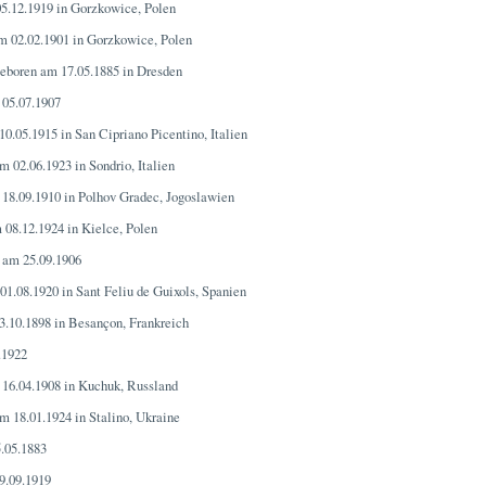
5.12.1919 in Gorzkowice, Polen
m 02.02.1901 in Gorzkowice, Polen
geboren am 17.05.1885 in Dresden
 05.07.1907
10.05.1915 in San Cipriano Picentino, Italien
m 02.06.1923 in Sondrio, Italien
 18.09.1910 in Polhov Gradec, Jogoslawien
 08.12.1924 in Kielce, Polen
 am 25.09.1906
01.08.1920 in Sant Feliu de Guixols, Spanien
3.10.1898 in Besançon, Frankreich
.1922
 16.04.1908 in Kuchuk, Russland
m 18.01.1924 in Stalino, Ukraine
.05.1883
9.09.1919