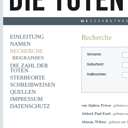
1
2
3
4
5
6
7
8
9
1
Recherche
EINLEITUNG
NAMEN
RECHERCHE
Vorname:
BIOGRAPHIEN
DIE ZAHL DER
Geburtsort:
TOTEN
Haftnummer:
STERBEORTE
SCHREIBWEISEN
QUELLEN
IMPRESSUM
van Alphen, Petrus
, geboren 
DATENSCHUTZ
Altdorf, Paul Emil
, geboren a
Altman, Wiktor
, geboren am 1