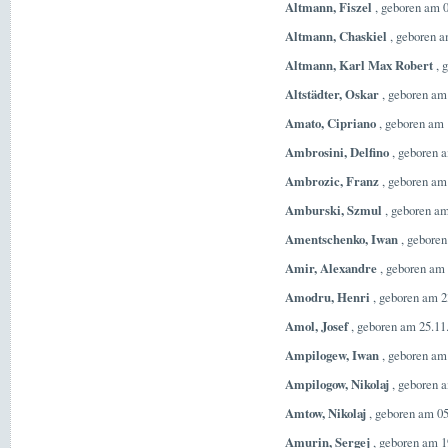
Altmann, Fiszel
, geboren am 0
Altmann, Chaskiel
, geboren a
Altmann, Karl Max Robert
, 
Altstädter, Oskar
, geboren am
Amato, Cipriano
, geboren am 
Ambrosini, Delfino
, geboren a
Ambrozic, Franz
, geboren am
Amburski, Szmul
, geboren am
Amentschenko, Iwan
, geboren
Amir, Alexandre
, geboren am 
Amodru, Henri
, geboren am 2
Amol, Josef
, geboren am 25.11
Ampilogew, Iwan
, geboren am
Ampilogow, Nikolaj
, geboren a
Amtow, Nikolaj
, geboren am 05
Amurin, Sergej
, geboren am 1