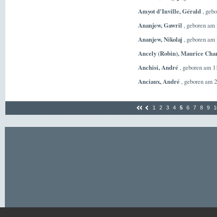
Amyot d'Inville, Gérald
, gebo
Ananjew, Gawril
, geboren am 
Ananjew, Nikolaj
, geboren am 
Ancely (Robin), Maurice Char
Anchisi, André
, geboren am 11
Anciaux, André
, geboren am 2
1
2
3
4
5
6
7
8
9
1