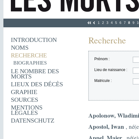
1
2
3
4
5
6
7
8
9
1
Recherche
INTRODUCTION
NOMS
RECHERCHE
Prénom :
BIOGRAPHIES
LE NOMBRE DES
Lieu de naissance :
MORTS
Matricule :
LIEUX DES DÉCÈS
GRAPHIE
SOURCES
MENTIONS
LÉGALES
Apolonow, Wladimi
DATENSCHUTZ
Apostol, Iwan
, né(e
Appel, Majer
, né(e)