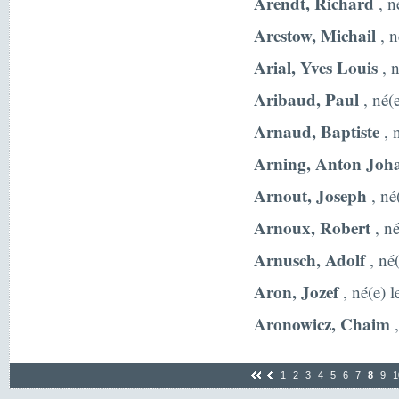
Arendt, Richard
, n
Arestow, Michail
, n
Arial, Yves Louis
, 
Aribaud, Paul
, né(
Arnaud, Baptiste
, 
Arning, Anton Joh
Arnout, Joseph
, né
Arnoux, Robert
, né
Arnusch, Adolf
, né
Aron, Jozef
, né(e) 
Aronowicz, Chaim
,
1
2
3
4
5
6
7
8
9
1