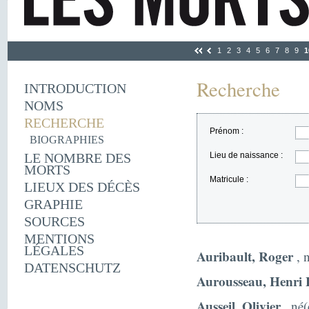
1
2
3
4
5
6
7
8
9
1
Recherche
INTRODUCTION
NOMS
RECHERCHE
Prénom :
BIOGRAPHIES
LE NOMBRE DES
Lieu de naissance :
MORTS
Matricule :
LIEUX DES DÉCÈS
GRAPHIE
SOURCES
MENTIONS
LÉGALES
Auribault, Roger
, n
DATENSCHUTZ
Aurousseau, Henri
Ausseil, Olivier
, né(