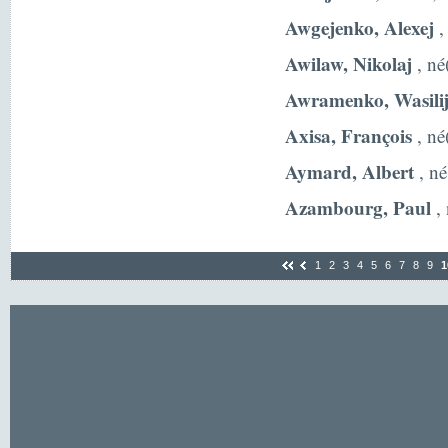
Awgejenko, Alexej
,
Awilaw, Nikolaj
, né
Awramenko, Wasili
Axisa, François
, né
Aymard, Albert
, né
Azambourg, Paul
, 
1
2
3
4
5
6
7
8
9
1