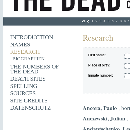
1
2
3
4
5
6
7
8
9
1
Research
INTRODUCTION
NAMES
RESEARCH
First name:
BIOGRAPHIEN
THE NUMBERS OF
Place of birth:
THE DEAD
Inmate number:
DEATH SITES
SPELLING
SOURCES
SITE CREDITS
Ancora, Paolo
, bor
DATENSCHUTZ
Anczewski, Julian
,
Andantschenko, Leo