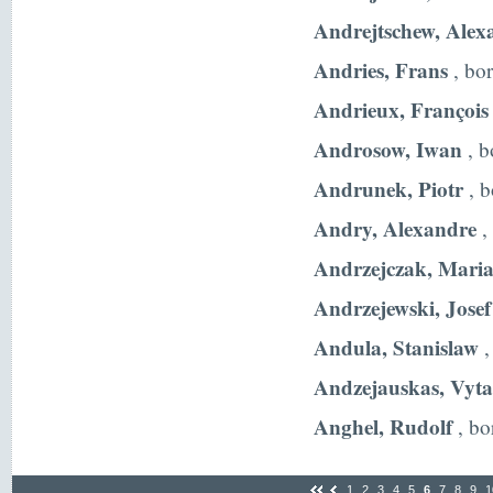
Andrejtschew, Alex
Andries, Frans
, bor
Andrieux, François
Androsow, Iwan
, b
Andrunek, Piotr
, b
Andry, Alexandre
,
Andrzejczak, Mari
Andrzejewski, Josef
Andula, Stanislaw
,
Andzejauskas, Vyta
Anghel, Rudolf
, bo
1
2
3
4
5
6
7
8
9
1