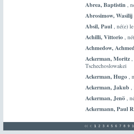
Abrea, Baptistin
, n
Abrosimow, Wasilij
Absil, Paul
, né(e) l
Achilli, Vittorio
, né(
Achmedow, Achme
Ackerman, Moritz
,
Tschechoslowakei
Ackerman, Hugo
, 
Ackerman, Jakub
,
Ackerman, Jenö
, n
Ackermann, Paul R
1
2
3
4
5
6
7
8
9
1