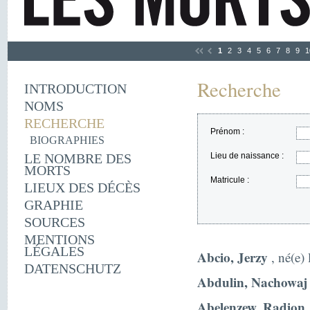
1
2
3
4
5
6
7
8
9
1
Recherche
INTRODUCTION
NOMS
RECHERCHE
Prénom :
BIOGRAPHIES
LE NOMBRE DES
Lieu de naissance :
MORTS
Matricule :
LIEUX DES DÉCÈS
GRAPHIE
SOURCES
MENTIONS
LÉGALES
Abcio, Jerzy
, né(e)
DATENSCHUTZ
Abdulin, Nachowaj
Abelenzew, Radion