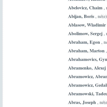
Abelovicz, Chaim
, 
Abijan, Boris
, né(e
Ablasow, Wladimir
Abolimow, Sergej
, 
Abraham, Egon
, n
Abraham, Marton
,
Abrahamovics, Gyu
Abramenko, Alexej
Abramowicz, Abra
Abramowicz, Gedal
Abramowski, Tadeu
Abras, Joseph
, né(