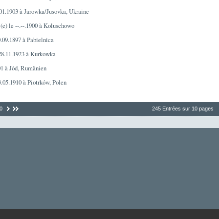
.01.1903 à Jarowka/Jusovka, Ukraine
é(e) le --.--.1900 à Koluschowo
0.09.1897 à Pabielnica
 28.11.1923 à Kurkowka
901 à Jód, Rumänien
3.05.1910 à Piotrków, Polen
0
245 Entrées sur 10 pages