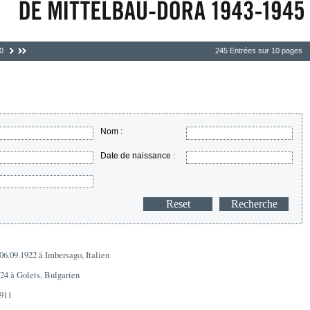
0
245 Entrées sur 10 pages
Nom :
Date de naissance :
 06.09.1922 à Imbersago, Italien
924 à Golets, Bulgarien
1911