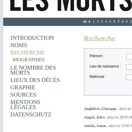
1
2
3
4
5
6
7
8
9
1
Recherche
INTRODUCTION
NOMS
RECHERCHE
Prénom :
BIOGRAPHIES
LE NOMBRE DES
Lieu de naissance :
MORTS
Matricule :
LIEUX DES DÉCÈS
GRAPHIE
SOURCES
MENTIONS
LÉGALES
Anghileri, Giuseppe
, né(e) le
DATENSCHUTZ
Angiel, Jefro
, né(e) le 20.05.1
Aniola, Anton
, né(e) le 13.05.