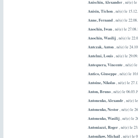
Anischin, Alexander
, né(e) l
Anisin, Tichon
, né(e) le 15.12
Anne, Fernand
, né(e) le 22.08
Anochin, Iwan
, né(e) le 27.08
Anochin, Wasilij
, né(e) le 22.
Antczak, Anton
, né(e) le 24.1
Antelmi, Louis
, né(e) le 29.09
Antequera, Vincente
, né(e) l
Antico, Giuseppe
, né(e) le 10
Antoine, Nikolas
, né(e) le 27.
Anton, Bruno
, né(e) le 06.03.
Antonenko, Alexandr
, né(e) l
Antonenko, Nestor
, né(e) le 2
Antonenko, Wasilij
, né(e) le 
Antoniazzi, Roger
, né(e) le 2
Antonikow, Michail
, né(e) le 