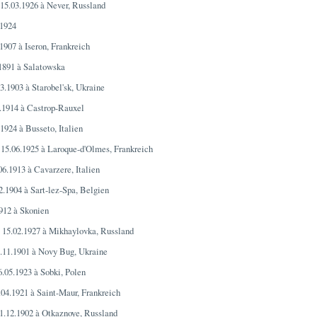
e 15.03.1926 à Never, Russland
.1924
.1907 à Iseron, Frankreich
.1891 à Salatowska
03.1903 à Starobel'sk, Ukraine
0.1914 à Castrop-Rauxel
.1924 à Busseto, Italien
e 15.06.1925 à Laroque-d'Olmes, Frankreich
.06.1913 à Cavarzere, Italien
12.1904 à Sart-lez-Spa, Belgien
1912 à Skonien
e 15.02.1927 à Mikhaylovka, Russland
6.11.1901 à Novy Bug, Ukraine
26.05.1923 à Sobki, Polen
3.04.1921 à Saint-Maur, Frankreich
01.12.1902 à Otkaznoye, Russland