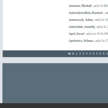
Antonow, Michail
, né(e) le 08
Antoschytschkin, Kazimir
, n
Antoszczyk, Adam
, né(e) le 1
Antyschuk, Anatolij
, né(e) le
Apel, Izrael
, né(e) le 19.10.1
Apelowicz, Szlama
, né(e) le 2
1
2
3
4
5
6
7
8
9
1