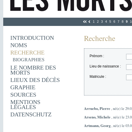
1
2
3
4
5
6
7
8
9
1
Recherche
INTRODUCTION
NOMS
RECHERCHE
Prénom :
BIOGRAPHIES
LE NOMBRE DES
Lieu de naissance :
MORTS
Matricule :
LIEUX DES DÉCÈS
GRAPHIE
SOURCES
MENTIONS
LÉGALES
Arruebo, Pierre
, né(e) le 29.
DATENSCHUTZ
Arseno, Michele
, né(e) le 23.
Artmann, Georg
, né(e) le 03.