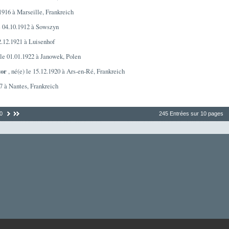
.1916 à Marseille, Frankreich
le 04.10.1912 à Sowszyn
12.12.1921 à Luisenhof
 le 01.01.1922 à Janowek, Polen
tor
, né(e) le 15.12.1920 à Ars-en-Ré, Frankreich
07 à Nantes, Frankreich
0
245 Entrées sur 10 pages