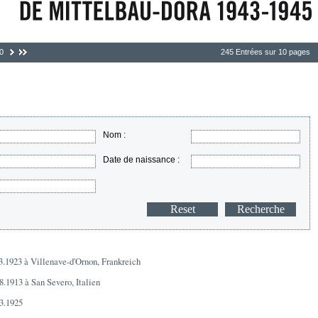
0
245 Entrées sur 10 pages
Nom :
Date de naissance :
03.1923 à Villenave-d'Ornon, Frankreich
08.1913 à San Severo, Italien
03.1925