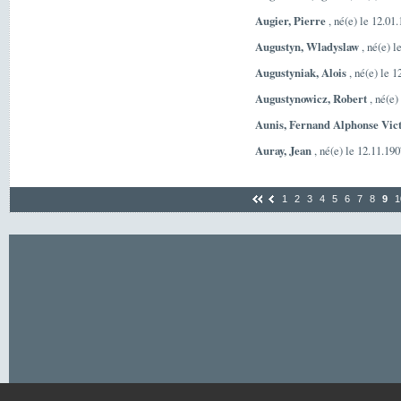
Augier, Pierre
, né(e) le 12.01
Augustyn, Wladyslaw
, né(e) 
Augustyniak, Alois
, né(e) le 
Augustynowicz, Robert
, né(e)
Aunis, Fernand Alphonse Vic
Auray, Jean
, né(e) le 12.11.19
1
2
3
4
5
6
7
8
9
1