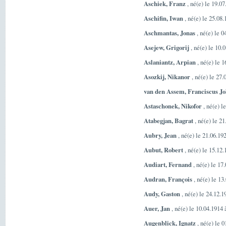
Aschiek, Franz
, né(e) le 19.07
Aschifin, Iwan
, né(e) le 25.08
Aschmantas, Jonas
, né(e) le 
Asejew, Grigorij
, né(e) le 10.
Aslaniantz, Arpian
, né(e) le 1
Asozkij, Nikanor
, né(e) le 27
van den Assem, Franciscus J
Astaschonek, Nikofor
, né(e) l
Atabegjan, Bagrat
, né(e) le 2
Aubry, Jean
, né(e) le 21.06.1
Aubut, Robert
, né(e) le 15.12
Audiart, Fernand
, né(e) le 17
Audran, François
, né(e) le 1
Audy, Gaston
, né(e) le 24.12.
Auer, Jan
, né(e) le 10.04.191
Augenblick, Ignatz
, né(e) le 