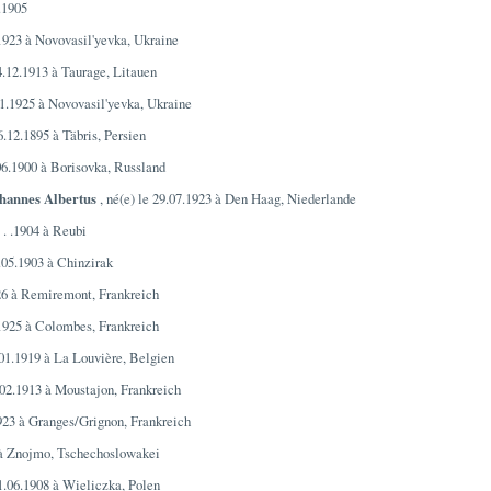
.1905
.1923 à Novovasil'yevka, Ukraine
04.12.1913 à Taurage, Litauen
01.1925 à Novovasil'yevka, Ukraine
6.12.1895 à Täbris, Persien
.06.1900 à Borisovka, Russland
ohannes Albertus
, né(e) le 29.07.1923 à Den Haag, Niederlande
e . .1904 à Reubi
1.05.1903 à Chinzirak
926 à Remiremont, Frankreich
.1925 à Colombes, Frankreich
.01.1919 à La Louvière, Belgien
3.02.1913 à Moustajon, Frankreich
1923 à Granges/Grignon, Frankreich
4 à Znojmo, Tschechoslowakei
01.06.1908 à Wieliczka, Polen