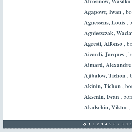
Afrosinow, Wasilko
Agapowr, Iwan
, bo
Agnessens, Louis
, 
Agnieszczak, Wacl
Agresti, Alfonso
, bo
Aicardi, Jacques
, b
Aimard, Alexandre
Ajibalow, Tichon
, 
Akinin, Tichon
, bo
Aksenin, Iwan
, bor
Akulschin, Viktor
,
1
2
3
4
5
6
7
8
9
1