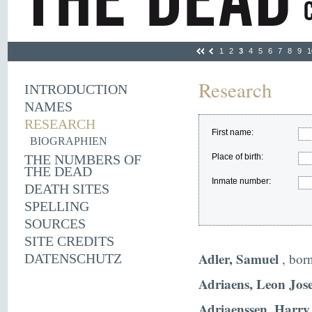
1
2
3
4
5
6
7
8
9
1
Research
INTRODUCTION
NAMES
RESEARCH
First name:
BIOGRAPHIEN
THE NUMBERS OF
Place of birth:
THE DEAD
Inmate number:
DEATH SITES
SPELLING
SOURCES
SITE CREDITS
Adler, Samuel
, bor
DATENSCHUTZ
Adriaens, Leon Jos
Adriaenssen, Harry