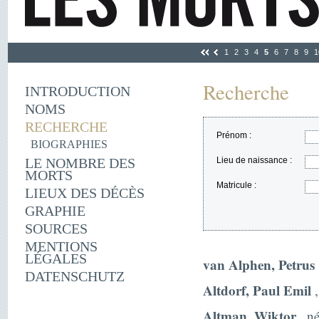
1
2
3
4
5
6
7
8
9
1
Recherche
INTRODUCTION
NOMS
RECHERCHE
Prénom :
BIOGRAPHIES
LE NOMBRE DES
Lieu de naissance :
MORTS
Matricule :
LIEUX DES DÉCÈS
GRAPHIE
SOURCES
MENTIONS
LÉGALES
van Alphen, Petrus
DATENSCHUTZ
Altdorf, Paul Emil
,
Altman, Wiktor
, né