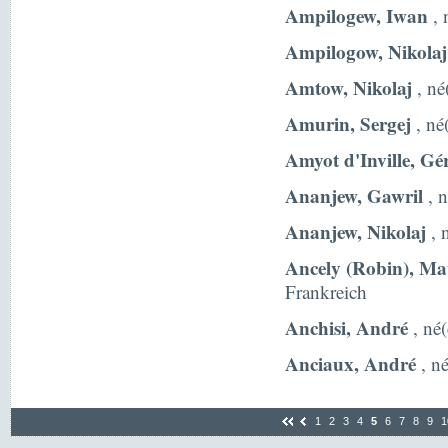
Ampilogew, Iwan
, 
Ampilogow, Nikolaj
Amtow, Nikolaj
, né
Amurin, Sergej
, né
Amyot d'Inville, Gé
Ananjew, Gawril
, n
Ananjew, Nikolaj
, 
Ancely (Robin), Ma
Frankreich
Anchisi, André
, né(
Anciaux, André
, né
1
2
3
4
5
6
7
8
9
1