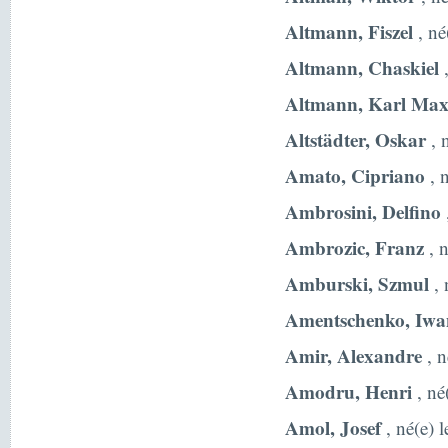
Altmann, Fiszel
, né
Altmann, Chaskiel
,
Altmann, Karl Max
Altstädter, Oskar
, 
Amato, Cipriano
, n
Ambrosini, Delfino
Ambrozic, Franz
, 
Amburski, Szmul
, 
Amentschenko, Iwa
Amir, Alexandre
, n
Amodru, Henri
, né
Amol, Josef
, né(e) 