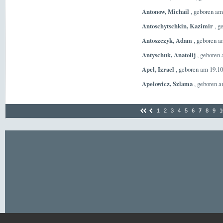
Antonow, Michail
, geboren am
Antoschytschkin, Kazimir
, g
Antoszczyk, Adam
, geboren a
Antyschuk, Anatolij
, geboren
Apel, Izrael
, geboren am 19.10
Apelowicz, Szlama
, geboren a
1
2
3
4
5
6
7
8
9
1