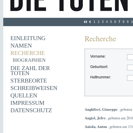
1
2
3
4
5
6
7
8
9
1
Recherche
EINLEITUNG
NAMEN
RECHERCHE
Vorname:
BIOGRAPHIEN
DIE ZAHL DER
Geburtsort:
TOTEN
Haftnummer:
STERBEORTE
SCHREIBWEISEN
QUELLEN
IMPRESSUM
Anghileri, Giuseppe
, geboren 
DATENSCHUTZ
Angiel, Jefro
, geboren am 20.0
Aniola, Anton
, geboren am 13.