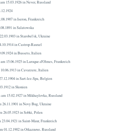
 am 15.03.1926 in Never, Russland
.12.1924
.08.1907 in Iseron, Frankreich
.08.1891 in Salatowska
22.03.1903 in Starobel'sk, Ukraine
4.10.1914 in Castrop-Rauxel
.09.1924 in Busseto, Italien
 am 15.06.1925 in Laroque-d'Olmes, Frankreich
10.06.1913 in Cavarzere, Italien
7.12.1904 in Sart-lez-Spa, Belgien
03.1912 in Skonien
n am 15.02.1927 in Mikhaylovka, Russland
m 26.11.1901 in Novy Bug, Ukraine
m 26.05.1923 in Sobki, Polen
 23.04.1921 in Saint-Maur, Frankreich
am 01.12.1902 in Otkaznoye, Russland