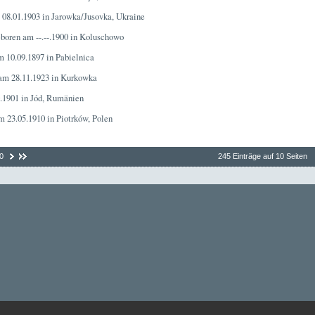
 08.01.1903 in Jarowka/Jusovka, Ukraine
eboren am --.--.1900 in Koluschowo
m 10.09.1897 in Pabielnica
 am 28.11.1923 in Kurkowka
.1901 in Jód, Rumänien
m 23.05.1910 in Piotrków, Polen
0
245 Einträge auf 10 Seiten