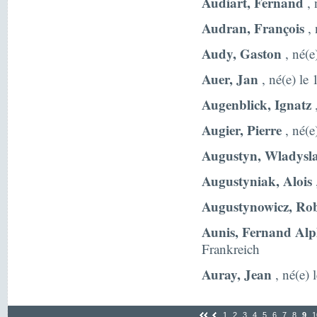
Audiart, Fernand
, 
Audran, François
, 
Audy, Gaston
, né(e
Auer, Jan
, né(e) le
Augenblick, Ignatz
,
Augier, Pierre
, né(e
Augustyn, Wladysl
Augustyniak, Alois
Augustynowicz, Rob
Aunis, Fernand Alp
Frankreich
Auray, Jean
, né(e) 
1
2
3
4
5
6
7
8
9
1