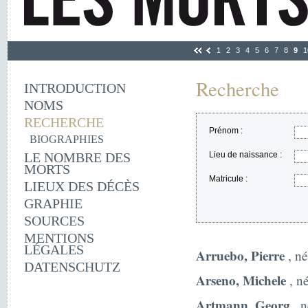
1
2
3
4
5
6
7
8
9
1
Recherche
INTRODUCTION
NOMS
RECHERCHE
Prénom :
BIOGRAPHIES
LE NOMBRE DES
Lieu de naissance :
MORTS
Matricule :
LIEUX DES DÉCÈS
GRAPHIE
SOURCES
MENTIONS
LÉGALES
Arruebo, Pierre
, né
DATENSCHUTZ
Arseno, Michele
, né
Artmann, Georg
, n