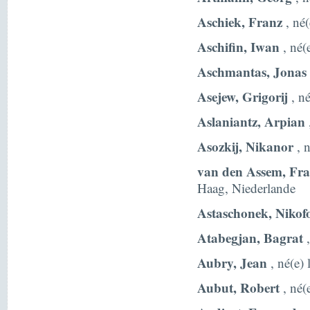
Aschiek, Franz
, né(
Aschifin, Iwan
, né(
Aschmantas, Jonas
Asejew, Grigorij
, né
Aslaniantz, Arpian
Asozkij, Nikanor
, n
van den Assem, Fra
Haag, Niederlande
Astaschonek, Nikof
Atabegjan, Bagrat
,
Aubry, Jean
, né(e)
Aubut, Robert
, né(