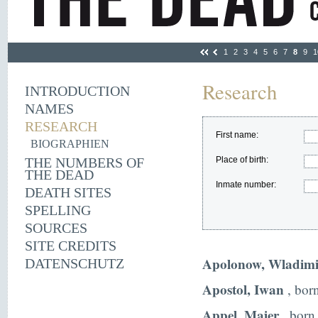
1
2
3
4
5
6
7
8
9
1
Research
INTRODUCTION
NAMES
RESEARCH
First name:
BIOGRAPHIEN
THE NUMBERS OF
Place of birth:
THE DEAD
Inmate number:
DEATH SITES
SPELLING
SOURCES
SITE CREDITS
Apolonow, Wladimi
DATENSCHUTZ
Apostol, Iwan
, bor
Appel, Majer
, born