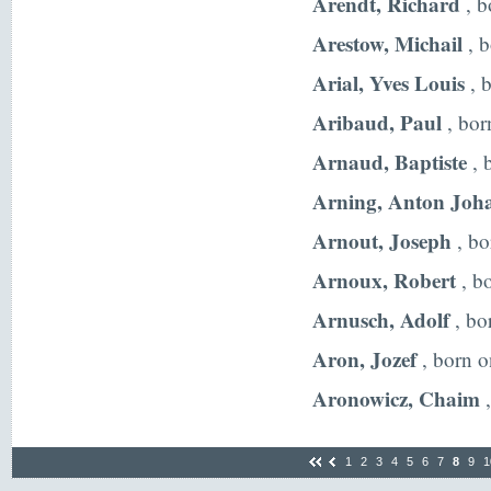
Arendt, Richard
, b
Arestow, Michail
, b
Arial, Yves Louis
, 
Aribaud, Paul
, bor
Arnaud, Baptiste
, 
Arning, Anton Joh
Arnout, Joseph
, bo
Arnoux, Robert
, bo
Arnusch, Adolf
, bo
Aron, Jozef
, born o
Aronowicz, Chaim
,
1
2
3
4
5
6
7
8
9
1