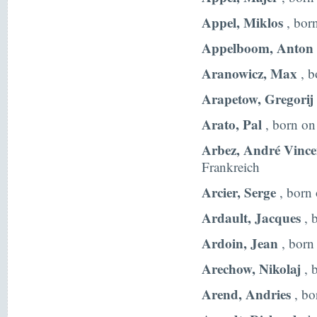
Appel, Miklos
, bor
Appelboom, Anton
Aranowicz, Max
, b
Arapetow, Gregorij
Arato, Pal
, born on
Arbez, André Vince
Frankreich
Arcier, Serge
, born 
Ardault, Jacques
, 
Ardoin, Jean
, born
Arechow, Nikolaj
, 
Arend, Andries
, bo