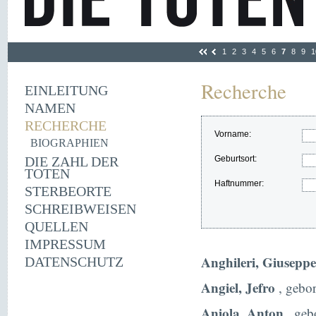
1
2
3
4
5
6
7
8
9
1
Recherche
EINLEITUNG
NAMEN
RECHERCHE
Vorname:
BIOGRAPHIEN
DIE ZAHL DER
Geburtsort:
TOTEN
Haftnummer:
STERBEORTE
SCHREIBWEISEN
QUELLEN
IMPRESSUM
Anghileri, Giuseppe
DATENSCHUTZ
Angiel, Jefro
, gebor
Aniola, Anton
, geb