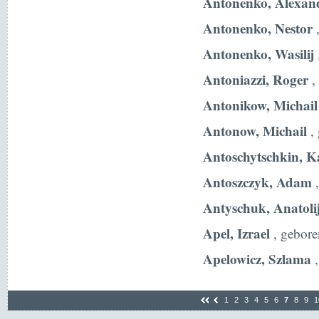
Antonenko, Alexan
Antonenko, Nestor
,
Antonenko, Wasilij
Antoniazzi, Roger
,
Antonikow, Michail
Antonow, Michail
, 
Antoschytschkin, K
Antoszczyk, Adam
,
Antyschuk, Anatoli
Apel, Izrael
, gebore
Apelowicz, Szlama
,
1
2
3
4
5
6
7
8
9
1