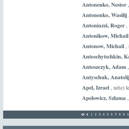
Antonenko, Nestor
,
Antonenko, Wasilij
Antoniazzi, Roger
,
Antonikow, Michail
Antonow, Michail
, 
Antoschytschkin, K
Antoszczyk, Adam
,
Antyschuk, Anatoli
Apel, Izrael
, né(e) 
Apelowicz, Szlama
,
1
2
3
4
5
6
7
8
9
1