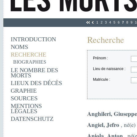
1
2
3
4
5
6
7
8
9
1
Recherche
INTRODUCTION
NOMS
RECHERCHE
Prénom :
BIOGRAPHIES
LE NOMBRE DES
Lieu de naissance :
MORTS
Matricule :
LIEUX DES DÉCÈS
GRAPHIE
SOURCES
MENTIONS
LÉGALES
Anghileri, Giuseppe
DATENSCHUTZ
Angiel, Jefro
, né(e)
Aniola, Anton
, né(