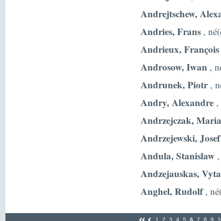
Andrejtschew, Alex
Andries, Frans
, né(
Andrieux, François
Androsow, Iwan
, n
Andrunek, Piotr
, n
Andry, Alexandre
,
Andrzejczak, Mari
Andrzejewski, Josef
Andula, Stanislaw
,
Andzejauskas, Vyta
Anghel, Rudolf
, né(
1
2
3
4
5
6
7
8
9
1