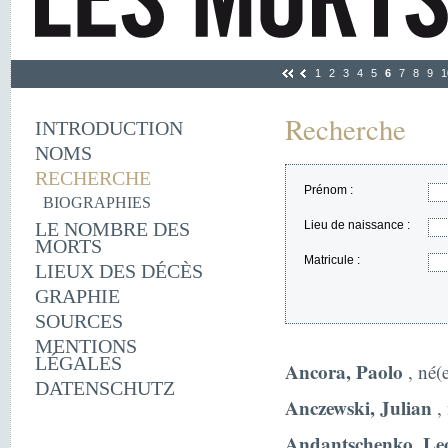
1
2
3
4
5
6
7
8
9
1
Recherche
INTRODUCTION
NOMS
RECHERCHE
Prénom :
BIOGRAPHIES
LE NOMBRE DES
Lieu de naissance :
MORTS
Matricule :
LIEUX DES DÉCÈS
GRAPHIE
SOURCES
MENTIONS
LÉGALES
Ancora, Paolo
, né(
DATENSCHUTZ
Anczewski, Julian
,
Andantschenko, Leo