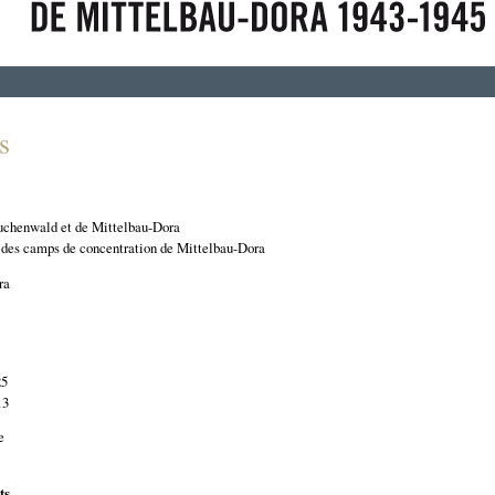
s
chenwald et de Mittelbau-Dora
es camps de concentration de Mittelbau-Dora
ra
25
13
e
ts