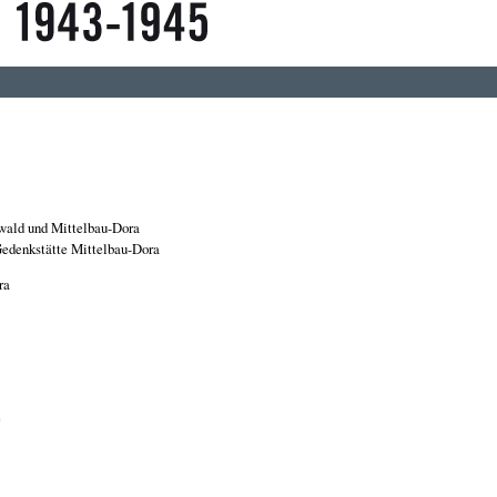
wald und Mittelbau-Dora
edenkstätte Mittelbau-Dora
ra
e