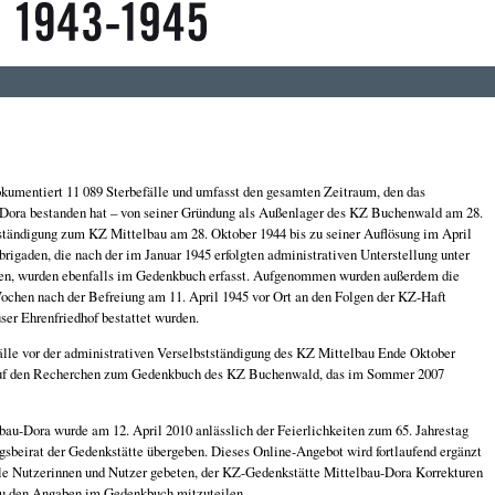
umentiert 11 089 Sterbefälle und umfasst den gesamten Zeitraum, den das
-Dora bestanden hat – von seiner Gründung als Außenlager des KZ Buchenwald am 28.
ständigung zum KZ Mittelbau am 28. Oktober 1944 bis zu seiner Auflösung im April
rigaden, die nach der im Januar 1945 erfolgten administrativen Unterstellung unter
en, wurden ebenfalls im Gedenkbuch erfasst. Aufgenommen wurden außerdem die
ochen nach der Befreiung am 11. April 1945 vor Ort an den Folgen der KZ-Haft
ser Ehrenfriedhof bestattet wurden.
lle vor der administrativen Verselbstständigung des KZ Mittelbau Ende Oktober
 auf den Recherchen zum Gedenkbuch des KZ Buchenwald, das im Sommer 2007
u-Dora wurde am 12. April 2010 anlässlich der Feierlichkeiten zum 65. Jahrestag
gsbeirat der Gedenkstätte übergeben. Dieses Online-Angebot wird fortlaufend ergänzt
lle Nutzerinnen und Nutzer gebeten, der KZ-Gedenkstätte Mittelbau-Dora Korrekturen
zu den Angaben im Gedenkbuch mitzuteilen.