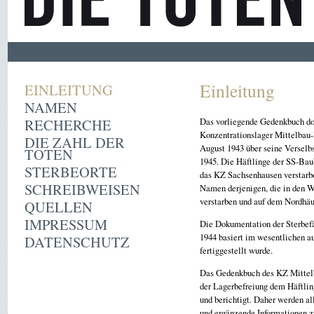
Einleitung
EINLEITUNG
NAMEN
RECHERCHE
Das vorliegende Gedenkbuch dok
Konzentrationslager Mittelbau
DIE ZAHL DER
August 1943 über seine Verselb
TOTEN
1945. Die Häftlinge der SS-Baub
STERBEORTE
das KZ Sachsenhausen verstarb
SCHREIBWEISEN
Namen derjenigen, die in den W
verstarben und auf dem Nordhäu
QUELLEN
IMPRESSUM
Die Dokumentation der Sterbefä
1944 basiert im wesentlichen
DATENSCHUTZ
fertiggestellt wurde.
Das Gedenkbuch des KZ Mittelba
der Lagerbefreiung dem Häftlin
und berichtigt. Daher werden a
und ergänzende Informationen 