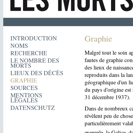
Graphie
INTRODUCTION
NOMS
RECHERCHE
Malgré tout le soin ap
LE NOMBRE DES
fautes de graphie con
MORTS
des lieux de naissanc
LIEUX DES DÉCÈS
reproduits dans la la
GRAPHIE
géographique d'un lie
SOURCES
du pays d'origine est 
MENTIONS
31 décembre 1937).
LÉGALES
DATENSCHUTZ
Dans de nombreux cas
révèlent peu de choses
particulièrement vala
exemple, la Galice, d