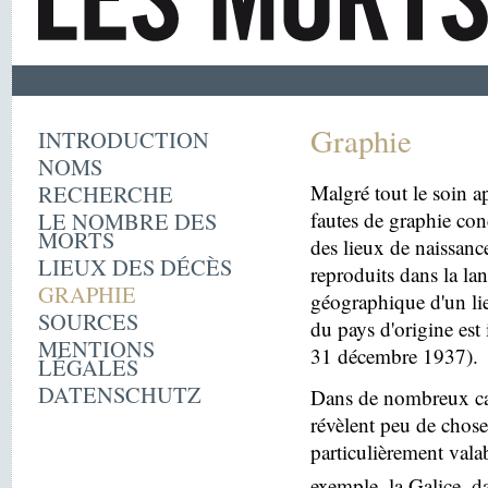
Graphie
INTRODUCTION
NOMS
RECHERCHE
Malgré tout le soin ap
LE NOMBRE DES
fautes de graphie con
MORTS
des lieux de naissanc
LIEUX DES DÉCÈS
reproduits dans la la
GRAPHIE
géographique d'un lie
SOURCES
du pays d'origine est 
MENTIONS
31 décembre 1937).
LÉGALES
DATENSCHUTZ
Dans de nombreux cas
révèlent peu de choses
particulièrement vala
exemple, la Galice, d