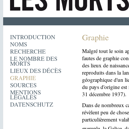
Graphie
INTRODUCTION
NOMS
RECHERCHE
Malgré tout le soin ap
LE NOMBRE DES
fautes de graphie con
MORTS
des lieux de naissanc
LIEUX DES DÉCÈS
reproduits dans la la
GRAPHIE
géographique d'un lie
SOURCES
du pays d'origine est 
MENTIONS
31 décembre 1937).
LÉGALES
DATENSCHUTZ
Dans de nombreux cas
révèlent peu de choses
particulièrement vala
exemple, la Galice, d