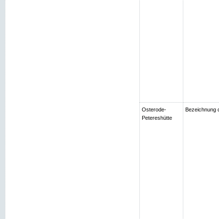
Osterode-
Bezeichnung d
Petereshütte