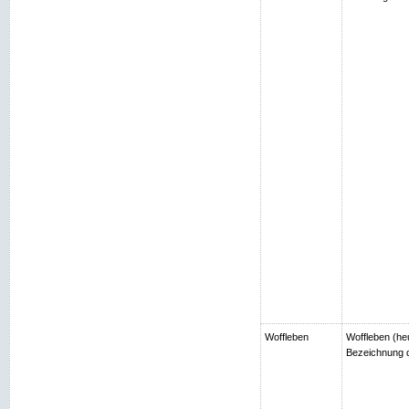
Woffleben
Woffleben (heu
Bezeichnung d