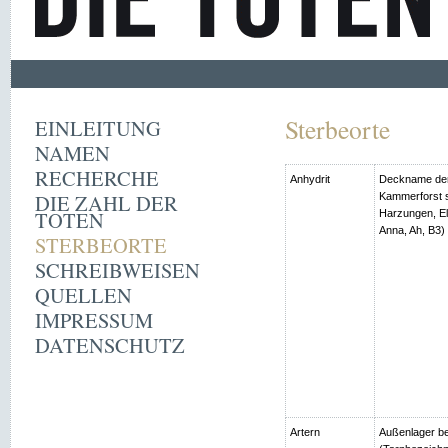
Sterbeorte
EINLEITUNG
NAMEN
RECHERCHE
Anhydrit
Deckname der
DIE ZAHL DER
Kammerforst s
TOTEN
Harzungen, Ell
Anna, Ah, B3)
STERBEORTE
SCHREIBWEISEN
QUELLEN
IMPRESSUM
DATENSCHUTZ
Artern
Außenlager be