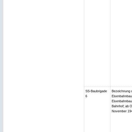
SS-Baubrigade
Bezeichnung d
6
Eisenbahnbaub
Eisenbahnbaub
Bahnhof; ab O
November 1944