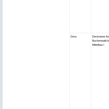
Dora
Deckname für
Buchenwald be
Mittelbau I