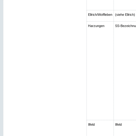
Ellrich/Woffleben
(siehe Ellrich
Harzungen
SS-Bezeichnun
Ilfeld
Ilfeld