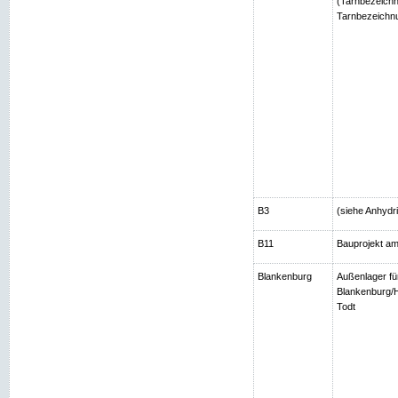
(Tarnbezeichn
Tarnbezeichnu
B3
(siehe Anhydri
B11
Bauprojekt am
Blankenburg
Außenlager fü
Blankenburg/H
Todt