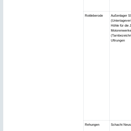
Rottleberode
Außenlager SS
(Untertagever
Höhle für die
Motorenwerke
(Tarnbezeichn
Uftrungen
Rehungen
Schacht Neuso