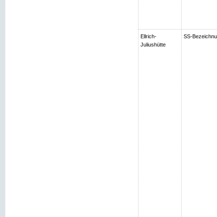
Ellrich-
SS-Bezeichnung
Juliushütte