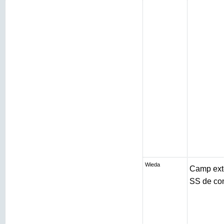
Wieda
Camp exté
SS de con