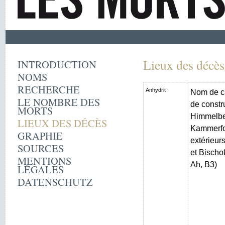
Lieux des décès
INTRODUCTION
NOMS
RECHERCHE
Anhydrit
Nom de c
LE NOMBRE DES
de constr
MORTS
Himmelber
LIEUX DES DÉCÈS
Kammerfo
GRAPHIE
extérieur
SOURCES
et Bischo
MENTIONS
Ah, B3)
LÉGALES
DATENSCHUTZ