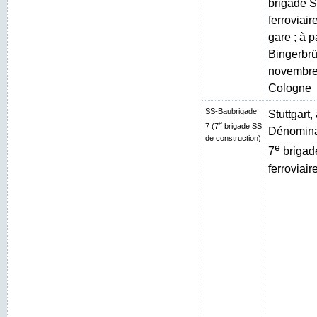
brigade S
ferroviai
gare ; à p
Bingerbrüc
novembre
Cologne
SS-Baubrigade
Stuttgart
e
7 (7
brigade SS
Dénominat
de construction)
e
7
brigad
ferroviair