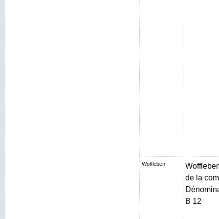
Woffleben
Woffleben 
de la com
Dénominat
B 12