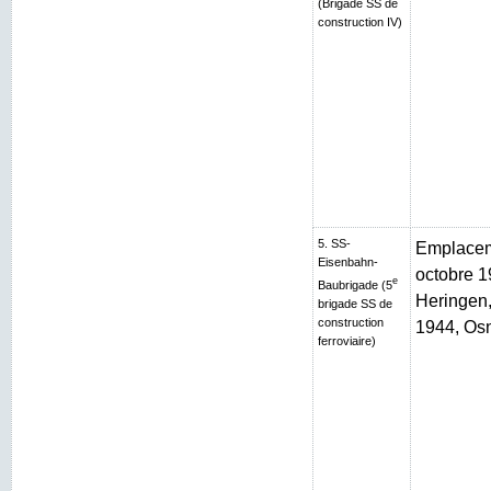
(Brigade SS de
construction IV)
5. SS-
Emplaceme
Eisenbahn-
octobre 1
e
Baubrigade (5
Heringen, 
brigade SS de
construction
1944, Os
ferroviaire)