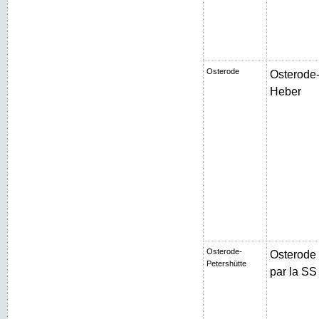
Osterode
Osterode-
Heber
Osterode-
Osterode
Petershütte
par la SS