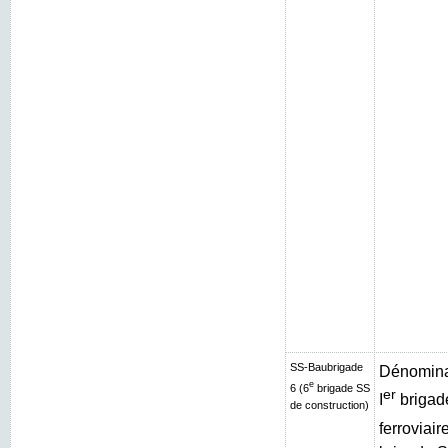
SS-Baubrigade
Dénominat
e
6 (6
brigade SS
er
I
brigad
de construction)
ferroviair