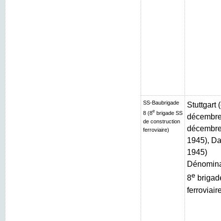
SS-Baubrigade
Stuttgart
e
8 (8
brigade SS
décembre 
de construction
décembre 
ferroviaire)
1945), Da
1945)
Dénominat
e
8
brigad
ferroviair