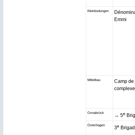
Kleinbodungen
Dénominat
Emmi
Mittelbau
Camp de 
complexe 
Osnabrück
e
→ 5
Brig
Osterhagen
e
3
Brigad