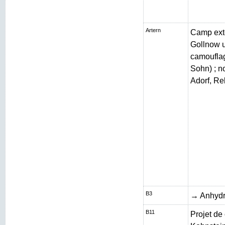
Artern
Camp exté
Gollnow 
camouflag
Sohn) ; n
Adorf, Re
B3
→ Anhydr
B11
Projet de