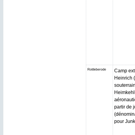
Rottleberode
Camp exté
Heinrich (
souterrain
Heimkehle
aéronauti
partir de 
(dénomin
pour Junk