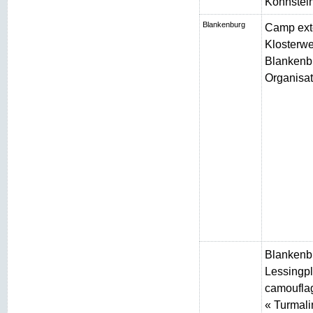
Kohnstei
Blankenburg
Camp ext
Klosterw
Blankenbu
Organisat
Blankenb
Lessingpl
camouflag
« Turmali