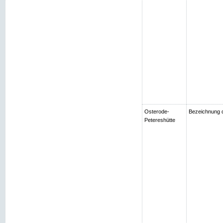
Osterode-
Bezeichnung d
Petereshütte