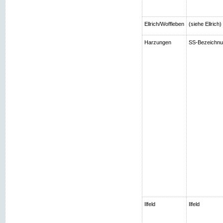
Ellrich/Woffleben
(siehe Ellrich
Harzungen
SS-Bezeichnun
Ilfeld
Ilfeld