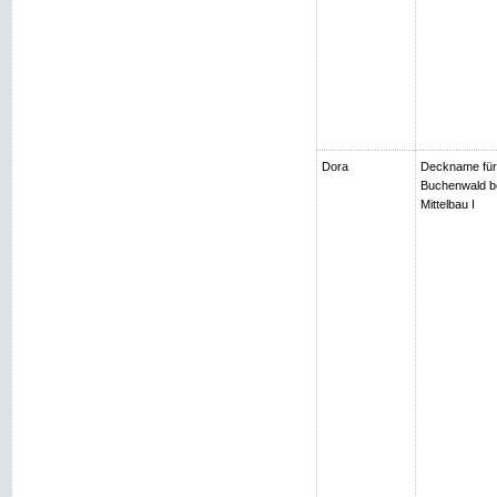
Dora
Deckname für
Buchenwald be
Mittelbau I