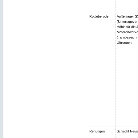
Rottleberode
Außenlager SS
(Untertagever
Höhle für die
Motorenwerke
(Tarnbezeichn
Uftrungen
Rehungen
Schacht Neuso