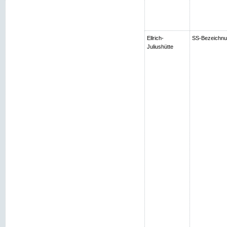
Ellrich-
SS-Bezeichnung
Juliushütte