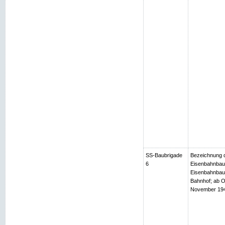
SS-Baubrigade
Bezeichnung d
6
Eisenbahnbaub
Eisenbahnbaub
Bahnhof; ab O
November 1944