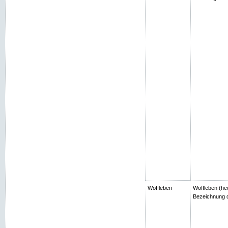
Woffleben
Woffleben (heu
Bezeichnung d