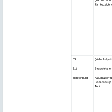
(Tarnbezeichn
Tarnbezeichnu
B3
(siehe Anhydri
B11
Bauprojekt am
Blankenburg
Außenlager fü
Blankenburg/H
Todt