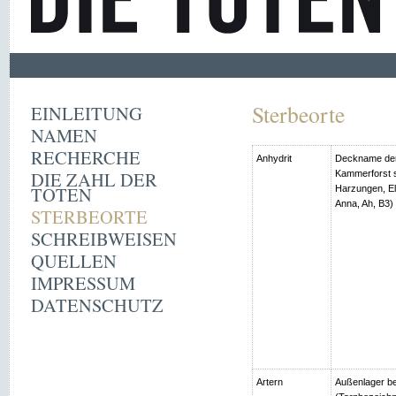
Sterbeorte
EINLEITUNG
NAMEN
RECHERCHE
Anhydrit
Deckname der
DIE ZAHL DER
Kammerforst s
TOTEN
Harzungen, Ell
Anna, Ah, B3)
STERBEORTE
SCHREIBWEISEN
QUELLEN
IMPRESSUM
DATENSCHUTZ
Artern
Außenlager be