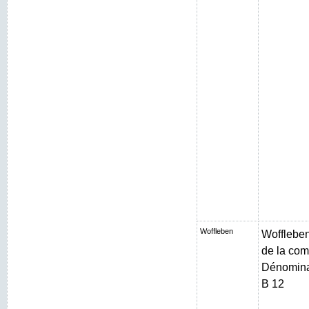
Woffleben
Woffleben 
de la com
Dénominat
B 12