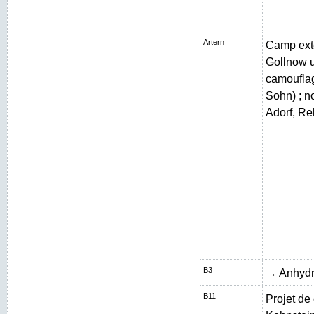
Artern
Camp exté
Gollnow 
camouflag
Sohn) ; n
Adorf, Re
B3
→ Anhydr
B11
Projet de