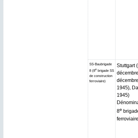
SS-Baubrigade
Stuttgart
e
8 (8
brigade SS
décembre 
de construction
décembre 
ferroviaire)
1945), Da
1945)
Dénominat
e
8
brigad
ferroviair