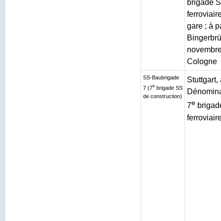
brigade S
ferroviai
gare ; à p
Bingerbrüc
novembre
Cologne
SS-Baubrigade
Stuttgart
e
7 (7
brigade SS
Dénominat
de construction)
e
7
brigad
ferroviair