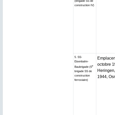
(Brigade SS de
construction IV)
5. SS-
Emplaceme
Eisenbahn-
octobre 1
e
Baubrigade (5
Heringen, 
brigade SS de
construction
1944, Os
ferroviaire)