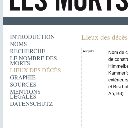
Lieux des décès
INTRODUCTION
NOMS
RECHERCHE
Anhydrit
Nom de c
LE NOMBRE DES
de constr
MORTS
Himmelber
LIEUX DES DÉCÈS
Kammerfo
GRAPHIE
extérieur
SOURCES
et Bischo
MENTIONS
Ah, B3)
LÉGALES
DATENSCHUTZ