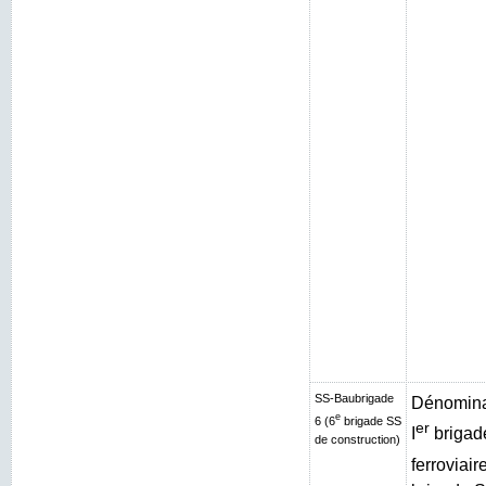
SS-Baubrigade
Dénominat
e
6 (6
brigade SS
er
I
brigad
de construction)
ferroviair