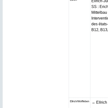
Ellrich-J
SS : Erich
Mittelbau 
Intervent
des états
B12, B13
Ellrich/Woffleben
→ Ellrich