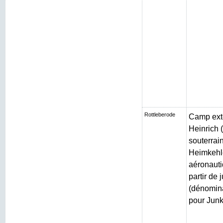
Rottleberode
Camp exté
Heinrich (
souterrain
Heimkehle
aéronauti
partir de 
(dénomin
pour Junk