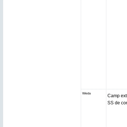
Wieda
Camp exté
SS de con