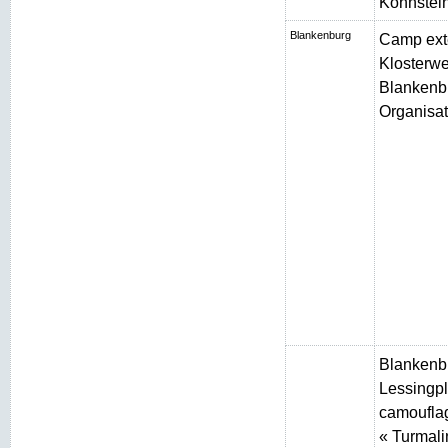
Kohnstei
Blankenburg
Camp ext
Klosterw
Blankenbu
Organisat
Blankenb
Lessingpl
camouflag
« Turmali