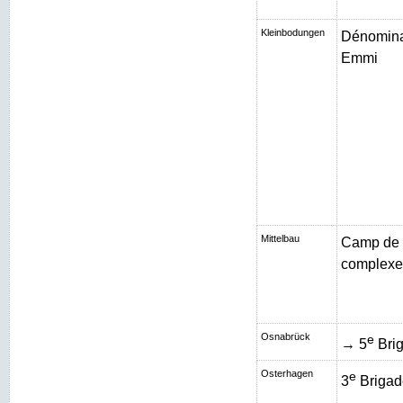
Kleinbodungen
Dénominat
Emmi
Mittelbau
Camp de 
complexe 
Osnabrück
e
→ 5
Brig
Osterhagen
e
3
Brigad