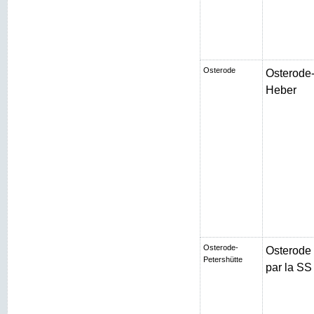
Osterode
Osterode-
Heber
Osterode-
Osterode
Petershütte
par la SS