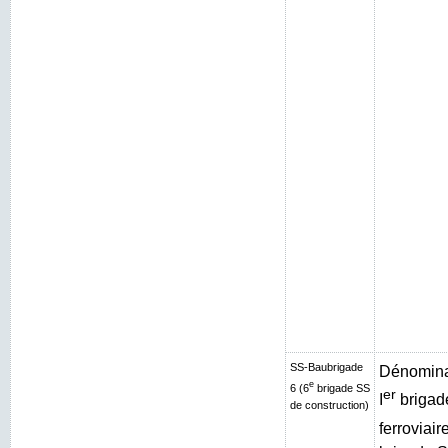
SS-Baubrigade
Dénominat
e
6 (6
brigade SS
er
I
brigad
de construction)
ferroviair