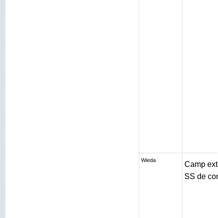
Wieda
Camp exté
SS de con