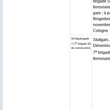
brigade S
ferroviai
gare ; à p
Bingerbrüc
novembre
Cologne
SS-Baubrigade
Stuttgart
e
7 (7
brigade SS
Dénominat
de construction)
e
7
brigad
ferroviair