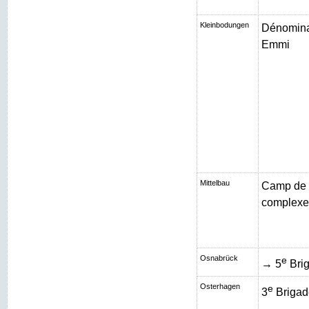
Kleinbodungen
Dénominat
Emmi
Mittelbau
Camp de 
complexe 
Osnabrück
e
→ 5
Brig
Osterhagen
e
3
Brigad