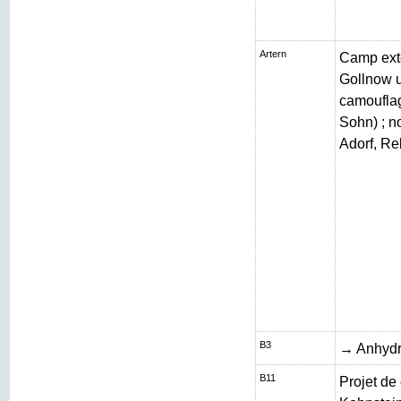
Artern
Camp exté
Gollnow 
camouflag
Sohn) ; n
Adorf, Re
B3
→ Anhydr
B11
Projet de