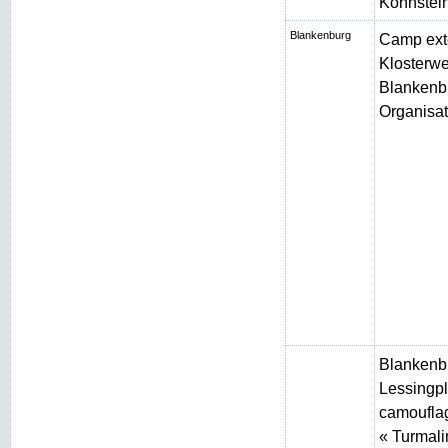
Kohnstei
Blankenburg
Camp ext
Klosterw
Blankenbu
Organisat
Blankenb
Lessingpl
camouflag
« Turmali