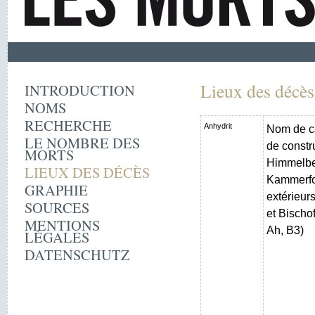
Lieux des décès
INTRODUCTION
NOMS
RECHERCHE
Anhydrit
Nom de c
LE NOMBRE DES
de constr
MORTS
Himmelber
LIEUX DES DÉCÈS
Kammerfo
GRAPHIE
extérieur
SOURCES
et Bischo
MENTIONS
Ah, B3)
LÉGALES
DATENSCHUTZ