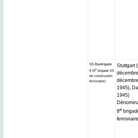
SS-Baubrigade
Stuttgart
e
8 (8
brigade SS
décembre 
de construction
décembre 
ferroviaire)
1945), Da
1945)
Dénominat
e
8
brigad
ferroviair