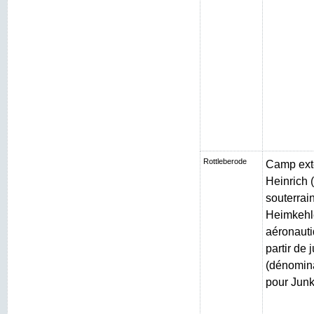
Rottleberode
Camp exté
Heinrich (
souterrain
Heimkehle
aéronauti
partir de 
(dénomin
pour Junk