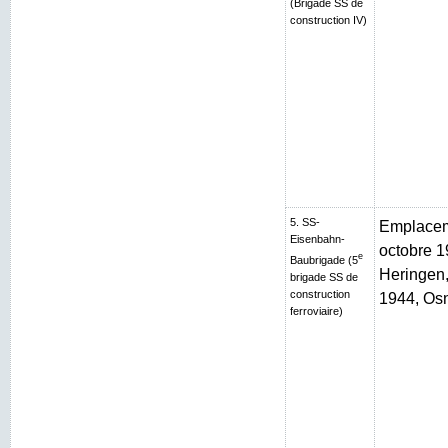
(Brigade SS de
construction IV)
5. SS-
Emplaceme
Eisenbahn-
octobre 1
e
Baubrigade (5
Heringen, 
brigade SS de
construction
1944, Os
ferroviaire)