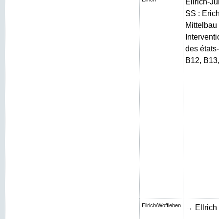
Ellrich-J
SS : Erich
Mittelbau 
Intervent
des états
B12, B13
Ellrich/Woffleben
→ Ellrich