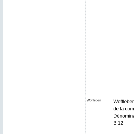
Woffleben
Woffleben 
de la com
Dénominat
B 12