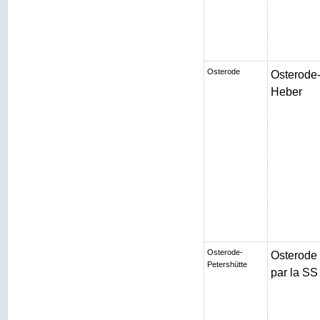
Osterode
Osterode-
Heber
Osterode-
Osterode
Petershütte
par la SS