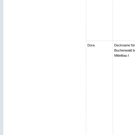
Dora
Deckname für
Buchenwald be
Mittelbau I