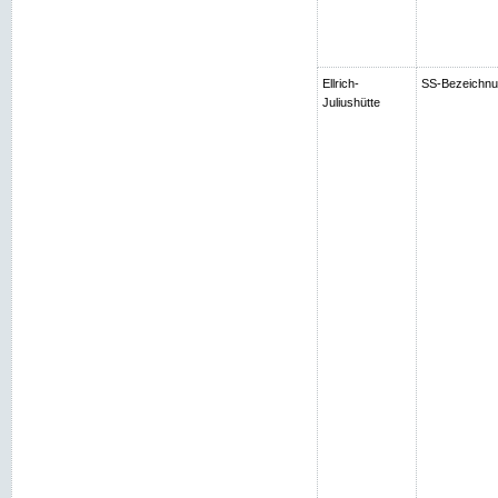
Ellrich-
SS-Bezeichnung
Juliushütte