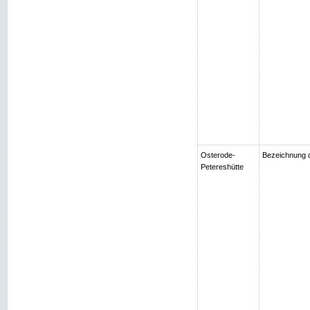
Osterode-
Bezeichnung d
Petereshütte