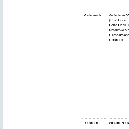
Rottleberode
Außenlager SS
(Untertagever
Höhle für die
Motorenwerke
(Tarnbezeichn
Uftrungen
Rehungen
Schacht Neuso