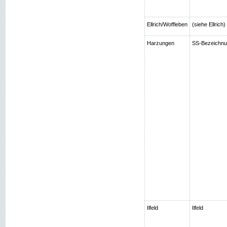
Ellrich/Woffleben
(siehe Ellrich
Harzungen
SS-Bezeichnun
Ilfeld
Ilfeld