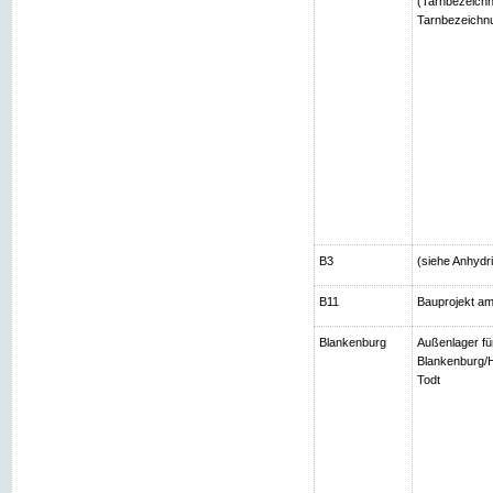
(Tarnbezeichn
Tarnbezeichnu
B3
(siehe Anhydri
B11
Bauprojekt am
Blankenburg
Außenlager fü
Blankenburg/H
Todt