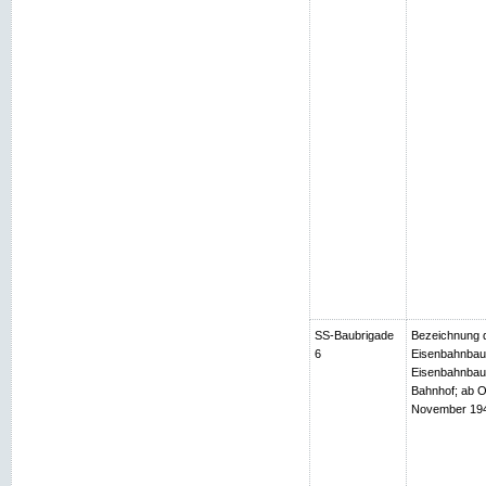
SS-Baubrigade
Bezeichnung d
6
Eisenbahnbaub
Eisenbahnbaub
Bahnhof; ab O
November 1944