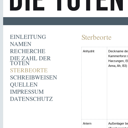
Sterbeorte
EINLEITUNG
NAMEN
RECHERCHE
Anhydrit
Deckname der
DIE ZAHL DER
Kammerforst s
TOTEN
Harzungen, Ell
Anna, Ah, B3)
STERBEORTE
SCHREIBWEISEN
QUELLEN
IMPRESSUM
DATENSCHUTZ
Artern
Außenlager be