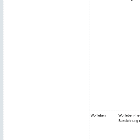
Woffleben
Woffleben (heu
Bezeichnung d