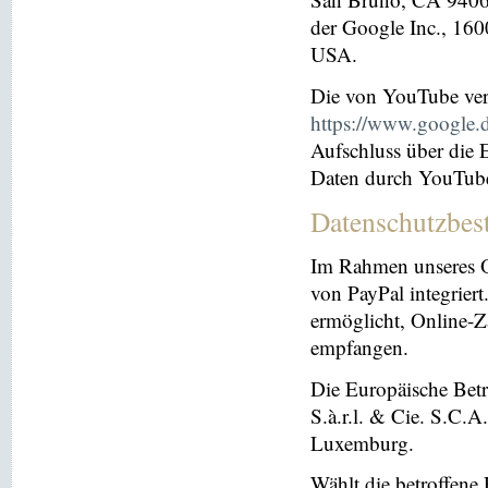
der Google Inc., 16
USA.
Die von YouTube ver
https://www.google.de
Aufschluss über die
Daten durch YouTub
Datenschutzbes
Im Rahmen unseres O
von PayPal integriert.
ermöglicht, Online-Z
empfangen.
Die Europäische Betre
S.à.r.l. & Cie. S.C.
Luxemburg.
Wählt die betroffene