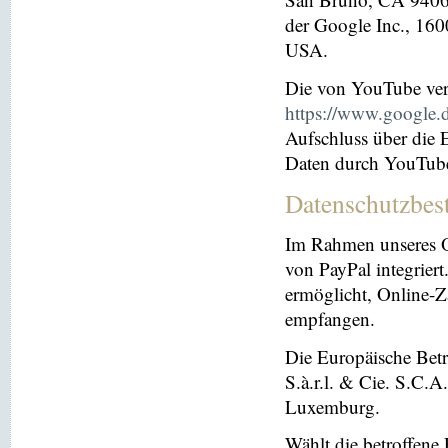
der Google Inc., 16
USA.
Die von YouTube ver
https://www.google.de
Aufschluss über die
Daten durch YouTub
Datenschutzbes
Im Rahmen unseres O
von PayPal integriert.
ermöglicht, Online-Z
empfangen.
Die Europäische Betre
S.à.r.l. & Cie. S.C.
Luxemburg.
Wählt die betroffene