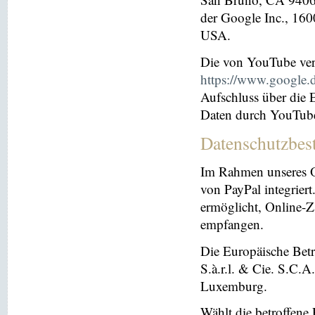
der Google Inc., 16
USA.
Die von YouTube ver
https://www.google.de
Aufschluss über die
Daten durch YouTub
Datenschutzbes
Im Rahmen unseres O
von PayPal integriert.
ermöglicht, Online-Z
empfangen.
Die Europäische Betre
S.à.r.l. & Cie. S.C.
Luxemburg.
Wählt die betroffene