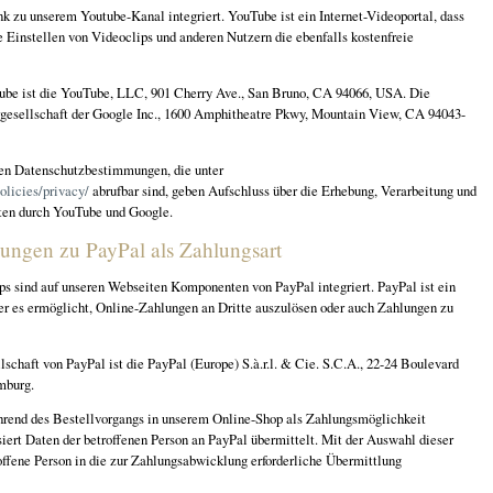
nk zu unserem Youtube-Kanal integriert. YouTube ist ein Internet-Videoportal, dass
 Einstellen von Videoclips und anderen Nutzern die ebenfalls kostenfreie
ube ist die YouTube, LLC, 901 Cherry Ave., San Bruno, CA 94066, USA. Die
gesellschaft der Google Inc., 1600 Amphitheatre Pkwy, Mountain View, CA 94043-
ten Datenschutzbestimmungen, die unter
olicies/privacy/
abrufbar sind, geben Aufschluss über die Erhebung, Verarbeitung und
en durch YouTube und Google.
ngen zu PayPal als Zahlungsart
 sind auf unseren Webseiten Komponenten von PayPal integriert. PayPal ist ein
der es ermöglicht, Online-Zahlungen an Dritte auszulösen oder auch Zahlungen zu
schaft von PayPal ist die PayPal (Europe) S.à.r.l. & Cie. S.C.A., 22-24 Boulevard
mburg.
hrend des Bestellvorgangs in unserem Online-Shop als Zahlungsmöglichkeit
iert Daten der betroffenen Person an PayPal übermittelt. Mit der Auswahl dieser
offene Person in die zur Zahlungsabwicklung erforderliche Übermittlung