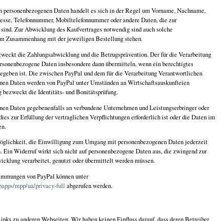
en personenbezogenen Daten handelt es sich in der Regel um Vorname, Nachname,
esse, Telefonnummer, Mobiltelefonnummer oder andere Daten, die zur
sind. Zur Abwicklung des Kaufvertrages notwendig sind auch solche
im Zusammenhang mit der jeweiligen Bestellung stehen.
weckt die Zahlungsabwicklung und die Betrugsprävention. Der für die Verarbeitung
rsonenbezogene Daten insbesondere dann übermitteln, wenn ein berechtigtes
gegeben ist. Die zwischen PayPal und dem für die Verarbeitung Verantwortlichen
nen Daten werden von PayPal unter Umständen an Wirtschaftsauskunfteien
 bezweckt die Identitäts- und Bonitätsprüfung.
enen Daten gegebenenfalls an verbundene Unternehmen und Leistungserbringer oder
ies zur Erfüllung der vertraglichen Verpflichtungen erforderlich ist oder die Daten im
en.
Möglichkeit, die Einwilligung zum Umgang mit personenbezogenen Daten jederzeit
. Ein Widerruf wirkt sich nicht auf personenbezogene Daten aus, die zwingend zur
cklung verarbeitet, genutzt oder übermittelt werden müssen.
immungen von PayPal können unter
apps/mpp/ua/privacy-full
abgerufen werden.
inks zu anderen Webseiten. Wir haben keinen Einfluss darauf, dass deren Betreiber