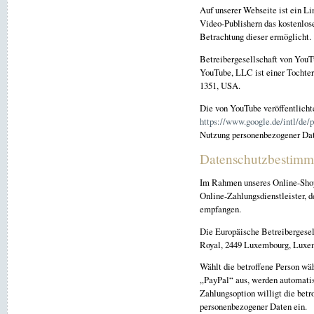
Auf unserer Webseite ist ein Li
Video-Publishern das kostenlose
Betrachtung dieser ermöglicht.
Betreibergesellschaft von YouT
YouTube, LLC ist einer Tochter
1351, USA.
Die von YouTube veröffentlich
https://www.google.de/intl/de/p
Nutzung personenbezogener Dat
Datenschutzbestimmu
Im Rahmen unseres Online-Shops
Online-Zahlungsdienstleister, 
empfangen.
Die Europäische Betreibergesell
Royal, 2449 Luxembourg, Luxe
Wählt die betroffene Person wä
„PayPal“ aus, werden automatis
Zahlungsoption willigt die betr
personenbezogener Daten ein.