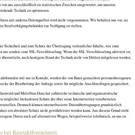
n von uns ausschließlich zu statistischen Zwecken ausgewertet, um unseren
erstehende Technik zu optimieren.
aten mit anderen Datenquellen wird nicht vorgenommen. Wir behalten uns vor, sie
en Strafverfolgungsbehörden zur Verfügung zu stellen.
g
er Sicherheit und zum Schutz der Übertragung vertraulicher Inhalte, wie zum
an uns senden, eine SSL-Verschlüsselung. Wenn die SSL Verschlüsselung aktiviert ist,
s übermitteln, nach heutigem Stand der Technik nicht von Dritten mitgelesen werden.
taktformular mit uns in Kontakt, werden die von Ihnen gemachten personenbezogenen
cke der Bearbeitung der Anfrage sowie für mögliche Anschlussfragen gespeichert.
henwald und Mittelbau-Dora hat zahlreiche technische und organisatorische
möglichst lückenlosen Schutz der über seine Internetseiten verarbeiteten
zustellen. Dennoch können internetbasierte Datenübertragungen grundsätzlich
odass ein absoluter Schutz nicht gewährleistet werden kann. Aus diesem Grund steht
ezogene Daten auch auf alternativen Wegen, beispielsweise telefonisch, an uns zu
s bei Kontaktformularen