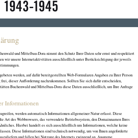
lärung
henwald und Mittelbau-Dora nimmt den Schutz Ihrer Daten sehr ernst und respektiert
ben wir unsere Internetaktivitäten ausschließlich unter Berücksichtigung der jeweils
stimmungen.
gebeten werden, auf dafür bereitgestellten Web-Formularen Angaben zu Ihrer Person
g frei, dieser Aufforderung nachzukommen. Sollten Sie sich dafür entscheiden,
tätten Buchenwald und Mittelbau-Dora diese Daten ausschließlich, um Ihre Anfrage
er Informationen
ugreifen, werden automatisch Informationen allgemeiner Natur erfasst. Diese
 die Art des Webbrowsers, das verwendete Betriebssystem, den Domainnamen Ihres
Ähnliches. Hierbei handelt es sich ausschließlich um Informationen, welche keine
lassen. Diese Informationen sind technisch notwendig, um von Ihnen angeforderte
auszuliefern und fallen bei Nutzung des Internets zwingend an. Anonyme