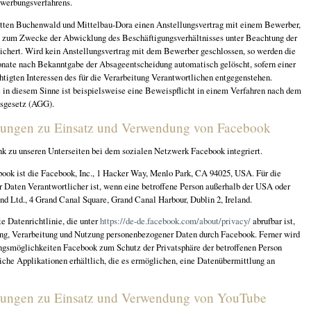
werbungsverfahrens.
ätten Buchenwald und Mittelbau-Dora einen Anstellungsvertrag mit einem Bewerber,
n zum Zwecke der Abwicklung des Beschäftigungsverhältnisses unter Beachtung der
eichert. Wird kein Anstellungsvertrag mit dem Bewerber geschlossen, so werden die
ate nach Bekanntgabe der Absageentscheidung automatisch gelöscht, sofern einer
tigten Interessen des für die Verarbeitung Verantwortlichen entgegenstehen.
e in diesem Sinne ist beispielsweise eine Beweispflicht in einem Verfahren nach dem
sgesetz (AGG).
ungen zu Einsatz und Verwendung von Facebook
nk zu unseren Unterseiten bei dem sozialen Netzwerk Facebook integriert.
book ist die Facebook, Inc., 1 Hacker Way, Menlo Park, CA 94025, USA. Für die
 Daten Verantwortlicher ist, wenn eine betroffene Person außerhalb der USA oder
nd Ltd., 4 Grand Canal Square, Grand Canal Harbour, Dublin 2, Ireland.
e Datenrichtlinie, die unter
https://de-de.facebook.com/about/privacy/
abrufbar ist,
ung, Verarbeitung und Nutzung personenbezogener Daten durch Facebook. Ferner wird
lungsmöglichkeiten Facebook zum Schutz der Privatsphäre der betroffenen Person
iche Applikationen erhältlich, die es ermöglichen, eine Datenübermittlung an
ungen zu Einsatz und Verwendung von YouTube