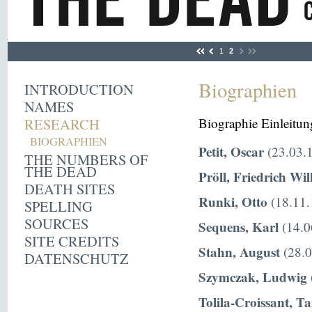
1
2
Biographien
INTRODUCTION
NAMES
RESEARCH
Biographie Einleitun
BIOGRAPHIEN
Petit, Oscar
(23.03.1
THE NUMBERS OF
THE DEAD
Pröll, Friedrich Wi
DEATH SITES
Runki, Otto
(18.11.
SPELLING
SOURCES
Sequens, Karl
(14.0
SITE CREDITS
Stahn, August
(28.0
DATENSCHUTZ
Szymczak, Ludwig
Tolila-Croissant, T