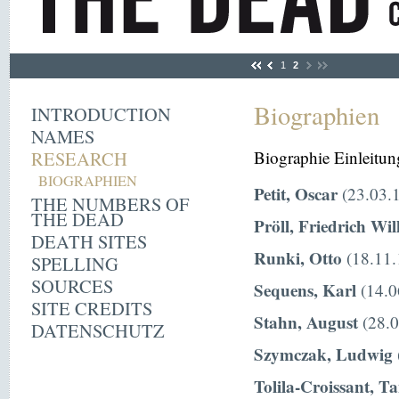
1
2
Biographien
INTRODUCTION
NAMES
RESEARCH
Biographie Einleitun
BIOGRAPHIEN
Petit, Oscar
(23.03.1
THE NUMBERS OF
THE DEAD
Pröll, Friedrich Wi
DEATH SITES
Runki, Otto
(18.11.
SPELLING
SOURCES
Sequens, Karl
(14.0
SITE CREDITS
Stahn, August
(28.0
DATENSCHUTZ
Szymczak, Ludwig
Tolila-Croissant, T