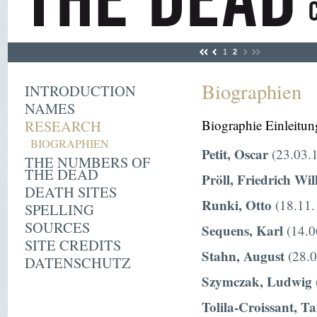
1
2
Biographien
INTRODUCTION
NAMES
RESEARCH
Biographie Einleitun
BIOGRAPHIEN
Petit, Oscar
(23.03.1
THE NUMBERS OF
THE DEAD
Pröll, Friedrich Wi
DEATH SITES
Runki, Otto
(18.11.
SPELLING
SOURCES
Sequens, Karl
(14.0
SITE CREDITS
Stahn, August
(28.0
DATENSCHUTZ
Szymczak, Ludwig
Tolila-Croissant, T