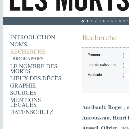
1
2
3
4
5
6
7
8
9
1
Recherche
INTRODUCTION
NOMS
RECHERCHE
Prénom :
BIOGRAPHIES
LE NOMBRE DES
Lieu de naissance :
MORTS
Matricule :
LIEUX DES DÉCÈS
GRAPHIE
SOURCES
MENTIONS
LÉGALES
Auribault, Roger
, n
DATENSCHUTZ
Aurousseau, Henri
Ausseil, Olivier
, né(