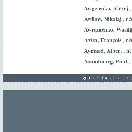
Awgejenko, Alexej
,
Awilaw, Nikolaj
, né
Awramenko, Wasili
Axisa, François
, né
Aymard, Albert
, né
Azambourg, Paul
, 
1
2
3
4
5
6
7
8
9
1