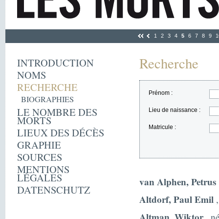
1
2
3
4
5
6
7
8
9
1
Recherche
INTRODUCTION
NOMS
RECHERCHE
Prénom :
BIOGRAPHIES
LE NOMBRE DES
Lieu de naissance :
MORTS
Matricule :
LIEUX DES DÉCÈS
GRAPHIE
SOURCES
MENTIONS
LÉGALES
van Alphen, Petrus
DATENSCHUTZ
Altdorf, Paul Emil
,
Altman, Wiktor
, né