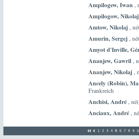
Ampilogew, Iwan
, 
Ampilogow, Nikolaj
Amtow, Nikolaj
, né
Amurin, Sergej
, né
Amyot d'Inville, Gé
Ananjew, Gawril
, n
Ananjew, Nikolaj
, 
Ancely (Robin), Ma
Frankreich
Anchisi, André
, né(
Anciaux, André
, né
1
2
3
4
5
6
7
8
9
1