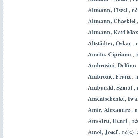
Altmann, Fiszel
, né
Altmann, Chaskiel
,
Altmann, Karl Max
Altstädter, Oskar
, 
Amato, Cipriano
, n
Ambrosini, Delfino
Ambrozic, Franz
, 
Amburski, Szmul
, 
Amentschenko, Iwa
Amir, Alexandre
, n
Amodru, Henri
, né
Amol, Josef
, né(e) 