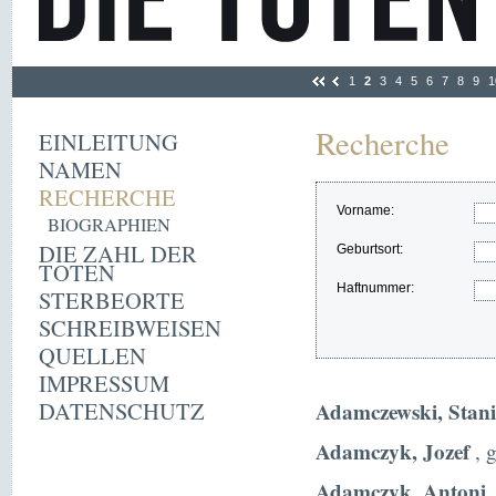
1
2
3
4
5
6
7
8
9
1
Recherche
EINLEITUNG
NAMEN
RECHERCHE
Vorname:
BIOGRAPHIEN
DIE ZAHL DER
Geburtsort:
TOTEN
Haftnummer:
STERBEORTE
SCHREIBWEISEN
QUELLEN
IMPRESSUM
DATENSCHUTZ
Adamczewski, Stani
Adamczyk, Jozef
, 
Adamczyk, Antoni
,