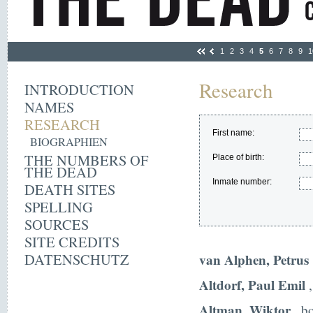
1
2
3
4
5
6
7
8
9
1
Research
INTRODUCTION
NAMES
RESEARCH
First name:
BIOGRAPHIEN
THE NUMBERS OF
Place of birth:
THE DEAD
Inmate number:
DEATH SITES
SPELLING
SOURCES
SITE CREDITS
DATENSCHUTZ
van Alphen, Petrus
Altdorf, Paul Emil
,
Altman, Wiktor
, b