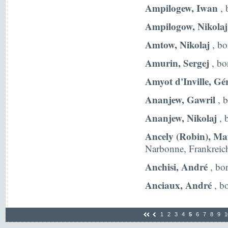
Ampilogew, Iwan
, 
Ampilogow, Nikolaj
Amtow, Nikolaj
, bo
Amurin, Sergej
, bo
Amyot d'Inville, Gé
Ananjew, Gawril
, 
Ananjew, Nikolaj
, 
Ancely (Robin), Ma
Narbonne, Frankreic
Anchisi, André
, bo
Anciaux, André
, b
1
2
3
4
5
6
7
8
9
1