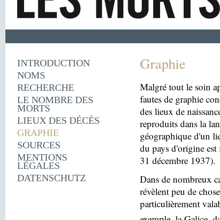
Graphie
INTRODUCTION
NOMS
Malgré tout le soin ap
RECHERCHE
fautes de graphie con
LE NOMBRE DES
MORTS
des lieux de naissanc
LIEUX DES DÉCÈS
reproduits dans la la
GRAPHIE
géographique d'un lie
SOURCES
du pays d'origine est 
MENTIONS
31 décembre 1937).
LÉGALES
DATENSCHUTZ
Dans de nombreux cas
révèlent peu de choses
particulièrement vala
exemple, la Galice, d