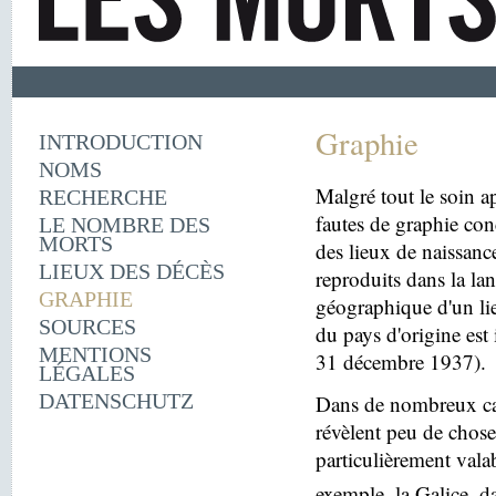
Graphie
INTRODUCTION
NOMS
Malgré tout le soin ap
RECHERCHE
fautes de graphie con
LE NOMBRE DES
MORTS
des lieux de naissanc
LIEUX DES DÉCÈS
reproduits dans la la
GRAPHIE
géographique d'un lie
SOURCES
du pays d'origine est 
MENTIONS
31 décembre 1937).
LÉGALES
DATENSCHUTZ
Dans de nombreux cas
révèlent peu de choses
particulièrement vala
exemple, la Galice, d