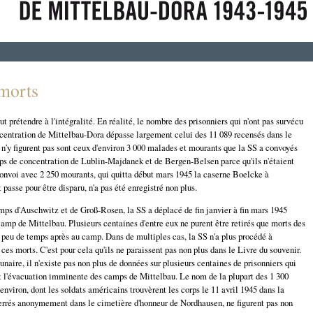
morts
t prétendre à l'intégralité. En réalité, le nombre des prisonniers qui n'ont pas survécu
centration de Mittelbau-Dora dépasse largement celui des 11 089 recensés dans le
 n'y figurent pas sont ceux d'environ 3 000 malades et mourants que la SS a convoyés
ps de concentration de Lublin-Majdanek et de Bergen-Belsen parce qu'ils n'étaient
 convoi avec 2 250 mourants, qui quitta début mars 1945 la caserne Boelcke à
passe pour être disparu, n'a pas été enregistré non plus.
mps d'Auschwitz et de Groß-Rosen, la SS a déplacé de fin janvier à fin mars 1945
amp de Mittelbau. Plusieurs centaines d'entre eux ne purent être retirés que morts des
 peu de temps après au camp. Dans de multiples cas, la SS n'a plus procédé à
 ces morts. C'est pour cela qu'ils ne paraissent pas non plus dans le Livre du souvenir.
unaire, il n'existe pas non plus de données sur plusieurs centaines de prisonniers qui
nt l'évacuation imminente des camps de Mittelbau. Le nom de la plupart des 1 300
environ, dont les soldats américains trouvèrent les corps le 11 avril 1945 dans la
errés anonymement dans le cimetière d'honneur de Nordhausen, ne figurent pas non