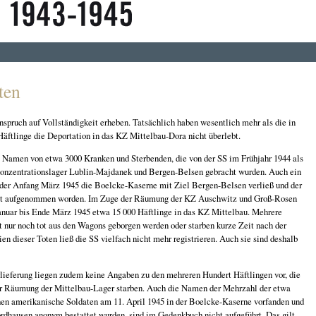
ten
pruch auf Vollständigkeit erheben. Tatsächlich haben wesentlich mehr als die in
äftlinge die Deportation in das KZ Mittelbau-Dora nicht überlebt.
Namen von etwa 3000 Kranken und Sterbenden, die von der SS im Frühjahr 1944 als
 Konzentrationslager Lublin-Majdanek und Bergen-Belsen gebracht wurden. Auch ein
 der Anfang März 1945 die Boelcke-Kaserne mit Ziel Bergen-Belsen verließ und der
ht mit aufgenommen worden. Im Zuge der Räumung der KZ Auschwitz und Groß-Rosen
anuar bis Ende März 1945 etwa 15 000 Häftlinge in das KZ Mittelbau. Mehrere
t nur noch tot aus den Wagons geborgen werden oder starben kurze Zeit nach der
en dieser Toten ließ die SS vielfach nicht mehr registrieren. Auch sie sind deshalb
lieferung liegen zudem keine Angaben zu den mehreren Hundert Häftlingen vor, die
er Räumung der Mittelbau-Lager starben. Auch die Namen der Mehrzahl der etwa
en amerikanische Soldaten am 11. April 1945 in der Boelcke-Kaserne vorfanden und
ordhausen anonym bestattet wurden, sind im Gedenkbuch nicht aufgeführt. Das gilt