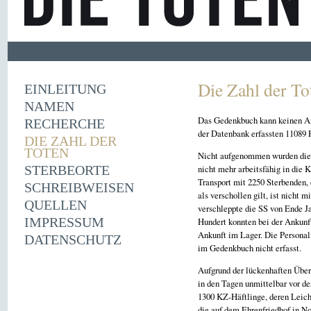
Die Zahl der To
EINLEITUNG
NAMEN
Das Gedenkbuch kann keinen Ans
RECHERCHE
der Datenbank erfassten 11089 H
DIE ZAHL DER
TOTEN
Nicht aufgenommen wurden die 
nicht mehr arbeitsfähig in die
STERBEORTE
Transport mit 2250 Sterbenden,
SCHREIBWEISEN
als verschollen gilt, ist nic
QUELLEN
verschleppte die SS von Ende J
IMPRESSUM
Hundert konnten bei der Ankunf
Ankunft im Lager. Die Personali
DATENSCHUTZ
im Gedenkbuch nicht erfasst.
Aufgrund der lückenhaften Über
in den Tagen unmittelbar vor d
1300 KZ-Häftlinge, deren Leich
die auf dem Ehrenfriedhof in N