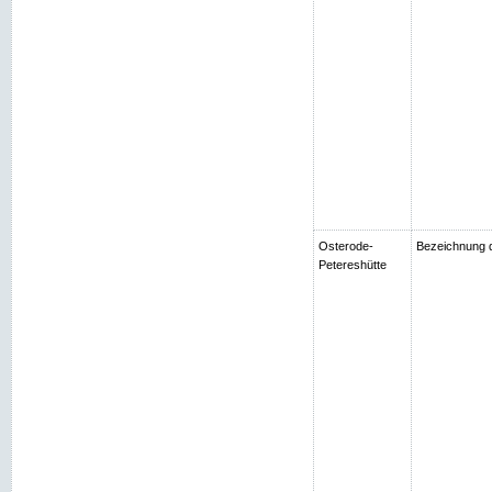
Osterode-
Bezeichnung d
Petereshütte