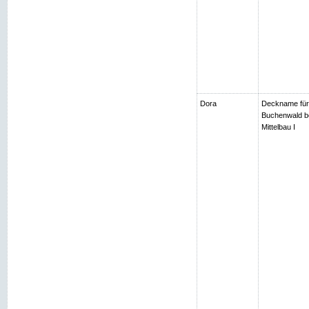
Dora
Deckname für
Buchenwald be
Mittelbau I