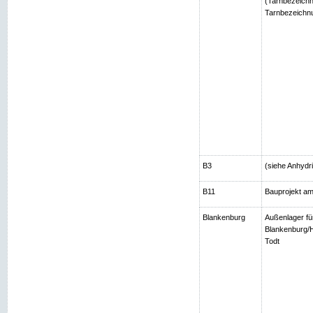
(Tarnbezeichn
Tarnbezeichnu
B3
(siehe Anhydri
B11
Bauprojekt am
Blankenburg
Außenlager fü
Blankenburg/H
Todt