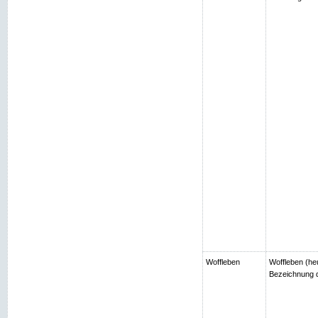
Woffleben
Woffleben (heu
Bezeichnung d