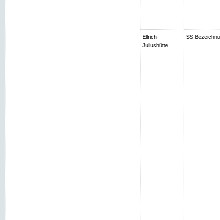
Ellrich-
SS-Bezeichnung
Juliushütte