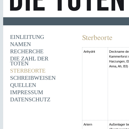
Sterbeorte
EINLEITUNG
NAMEN
RECHERCHE
Anhydrit
Deckname der
Kammerforst s
DIE ZAHL DER
Harzungen, Ell
TOTEN
Anna, Ah, B3)
STERBEORTE
SCHREIBWEISEN
QUELLEN
IMPRESSUM
DATENSCHUTZ
Artern
Außenlager be