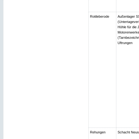
Rottleberode
Außenlager SS
(Untertagever
Höhle für die
Motorenwerke
(Tarnbezeichn
Uftrungen
Rehungen
Schacht Neuso