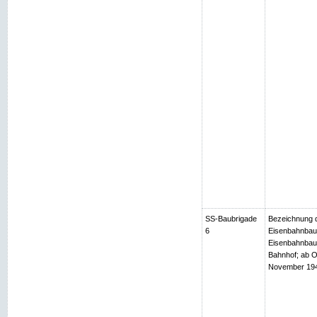
SS-Baubrigade
Bezeichnung d
6
Eisenbahnbaub
Eisenbahnbaub
Bahnhof; ab O
November 1944