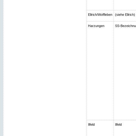
Ellrich/Woffleben
(siehe Ellrich
Harzungen
SS-Bezeichnun
Ilfeld
Ilfeld