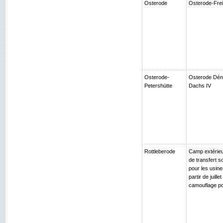
Osterode
Osterode-Frei
Osterode-
Osterode Déno
Petershütte
Dachs IV
Rottleberode
Camp extérieur
de transfert s
pour les usin
partir de juil
camouflage po