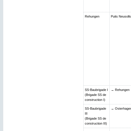
Rehungen
Puits Neusolls
SS-Baubrigade I
→ Rehungen
(Brigade SS de
construction I)
SS-Baubrigade
→ Osterhage
III
(Brigade SS de
construction III)