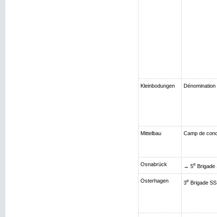
Kleinbodungen
Dénomination 
Mittelbau
Camp de conce
Osnabrück
e
→ 5
Brigade 
Osterhagen
e
3
Brigade SS 