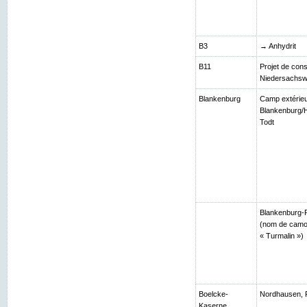
B3
→ Anhydrit
B11
Projet de cons
Niedersachsw
Blankenburg
Camp extérie
Blankenburg/H
Todt
Blankenburg-R
(nom de camou
« Turmalin »)
Boelcke-
Nordhausen, 
Kaserne