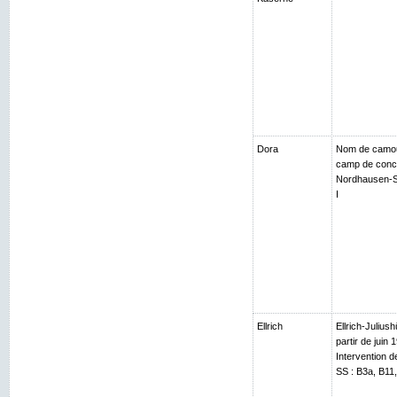
Dora
Nom de camouf
camp de conce
Nordhausen-Sal
I
Ellrich
Ellrich-Julius
partir de juin 
Intervention 
SS : B3a, B11