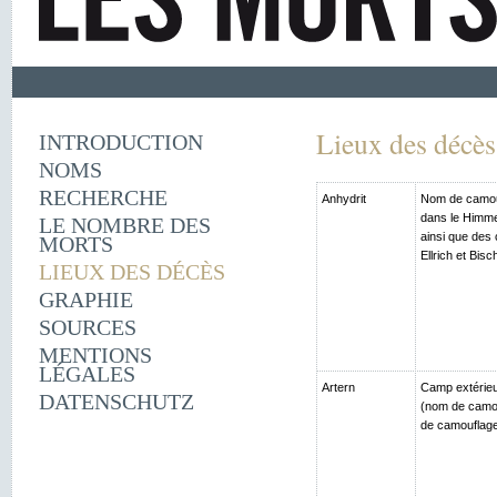
Lieux des décès
INTRODUCTION
NOMS
RECHERCHE
Anhydrit
Nom de camouf
dans le Himme
LE NOMBRE DES
ainsi que des
MORTS
Ellrich et Bis
LIEUX DES DÉCÈS
GRAPHIE
SOURCES
MENTIONS
LÉGALES
Artern
Camp extérieu
DATENSCHUTZ
(nom de camou
de camouflage