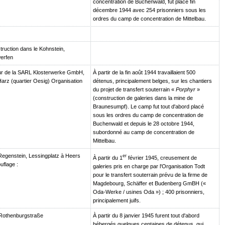
concentration de Buchenwald, fut placé fin
décembre 1944 avec 254 prisonniers sous les
ordres du camp de concentration de Mittelbau.
truction dans le Kohnstein,
erfen
ur de la SARL Klosterwerke GmbH,
À partir de la fin août 1944 travaillaient 500
arz (quartier Oesig) Organisation
détenus, principalement belges, sur les chantiers
du projet de transfert souterrain «
Porphyr
»
(construction de galeries dans la mine de
Braunesumpf). Le camp fut tout d'abord placé
sous les ordres du camp de concentration de
Buchenwald et depuis le 28 octobre 1944,
subordonné au camp de concentration de
Mittelbau.
egenstein, Lessingplatz à Heers
er
À partir du 1
février 1945, creusement de
flage :
galeries pris en charge par l'Organisation Todt
pour le transfert souterrain prévu de la firme de
Magdebourg, Schäffer et Budenberg GmBH («
Oda-Werke / usines Oda ») ; 400 prisonniers,
principalement juifs.
Rothenburgstraße
À partir du 8 janvier 1945 furent tout d'abord
hébergés quelques centaines de détenus, qui