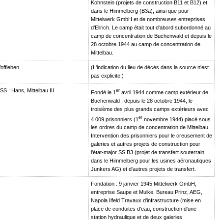
Kohnstein (projets de construction B11 et B12) et
dans le Himmelberg (B3a), ainsi que pour
Mittelwerk GmbH et de nombreuses entreprises
d'Ellrich. Le camp était tout d'abord subordonné au
camp de concentration de Buchenwald et depuis le
28 octobre 1944 au camp de concentration de
Mittelbau.
offleben
(L'indication du lieu de décès dans la source n'est
pas explicite.)
S : Hans, Mittelbau III
er
Fondé le 1
avril 1944 comme camp extérieur de
Buchenwald ; depuis le 28 octobre 1944, le
troisième des plus grands camps extérieurs avec
er
4 009 prisonniers (1
novembre 1944) placé sous
les ordres du camp de concentration de Mittelbau.
Intervention des prisonniers pour le creusement de
galeries et autres projets de construction pour
l'état-major SS B3 (projet de transfert souterrain
dans le Himmelberg pour les usines aéronautiques
Junkers AG) et d'autres projets de transfert.
Fondation : 9 janvier 1945 Mittelwerk GmbH,
entreprise Saupe et Mulke, Bureau Prinz, AEG,
Napola Ilfeld Travaux d'infrastructure (mise en
place de conduites d'eau, construction d'une
station hydraulique et de deux galeries