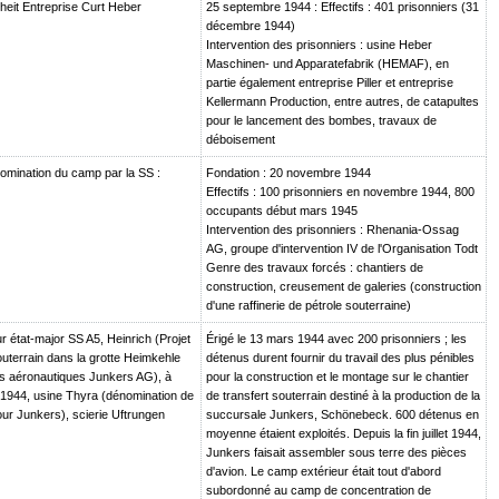
heit Entreprise Curt Heber
25 septembre 1944 : Effectifs : 401 prisonniers (31
décembre 1944)
Intervention des prisonniers : usine Heber
Maschinen- und Apparatefabrik (HEMAF), en
partie également entreprise Piller et entreprise
Kellermann Production, entre autres, de catapultes
pour le lancement des bombes, travaux de
déboisement
mination du camp par la SS :
Fondation : 20 novembre 1944
Effectifs : 100 prisonniers en novembre 1944, 800
occupants début mars 1945
Intervention des prisonniers : Rhenania-Ossag
AG, groupe d'intervention IV de l'Organisation Todt
Genre des travaux forcés : chantiers de
construction, creusement de galeries (construction
d'une raffinerie de pétrole souterraine)
 état-major SS A5, Heinrich (Projet
Érigé le 13 mars 1944 avec 200 prisonniers ; les
outerrain dans la grotte Heimkehle
détenus durent fournir du travail des plus pénibles
es aéronautiques Junkers AG), à
pour la construction et le montage sur le chantier
let 1944, usine Thyra (dénomination de
de transfert souterrain destiné à la production de la
ur Junkers), scierie Uftrungen
succursale Junkers, Schönebeck. 600 détenus en
moyenne étaient exploités. Depuis la fin juillet 1944,
Junkers faisait assembler sous terre des pièces
d'avion. Le camp extérieur était tout d'abord
subordonné au camp de concentration de