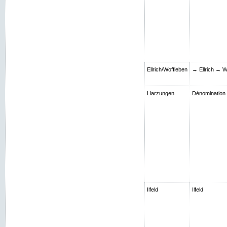
Ellrich/Woffleben
→ Ellrich → W
Harzungen
Dénomination S
Ilfeld
Ilfeld