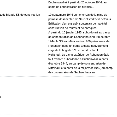
Buchenwald et à partir du 28 octobre 1944, au
camp de concentration de Mittelbau.
tedt Brigade SS de construction I
10 septembre 1944 sur le terrain de la mine de
potasse désaffectée de Neusollstedt 550 détenus
Édification d'un entrepôt souterrain de matériel,
construction de routes et de baraques
À partir du 15 janvier 1945, subordonné au camp
de concentration de Sachsenhausen. En octobre
1944, la SS transféra environ 200 prisonniers de
Rehungen dans un camp annexe nouvellement
érigé de la brigade SS de construction I à
Hohlstedt. Le camp extérieur de Rehungen était
tout d'abord subordonné à Buchenwald, à partir
d'octobre 1944, au camp de concentration de
Mittelbau, et à partir de la mi-janvier 1945, au camp
de concentration de Sachsenhausen.
n