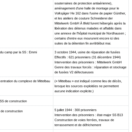
souterraines de protection antiaérienne),
aménagement d'une halle de montage pour le
Volksjäger
He 162 dans l'usine de papier Günther,
et les ateliers de couture Schneiderei der
Mittelwerk GmbH À Ilfeld furent hébergés après la
libération des détenus malades et affaiblis dans
une annexe de l'hôpital municipal de Nordhausen ;
certains d'entre eux moururent encore ici des
suites de la détention fin avril/début mai.
du camp par la SS : Emmi
3 octobre 1944, usine de réparation de fusées
Effectifs : 621 prisonniers (31 décembre 1944)
Intervention des prisonniers : Mittelwerk GmbH
Genre des travaux forcés : réparation et stockage
de fusées V2 défectueuses
ntration du complexe de Mittelbau
(« Mittelbau » est indiqué comme lieu de décès,
lorsque les sources exploitées ne permettent
aucune indication explicite.)
SS de construction
5 juillet 1944 : 300 prisonniers
de construction
Intervention des prisonniers : état-major SS B13
Construction de voies ferrées, travaux de
terrassement et de défrichement