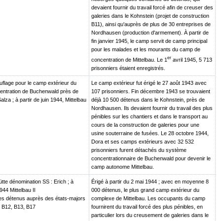
devaient fournir du travail forcé afin de creuser des
galeries dans le Kohnstein (projet de construction
B11), ainsi qu'auprès de plus de 30 entreprises de
Nordhausen (production d'armement). À partir de
fin janvier 1945, le camp servit de camp principal
pour les malades et les mourants du camp de
er
concentration de Mittelbau. Le 1
avril 1945, 5 713
prisonniers étaient enregistrés.
lage pour le camp extérieur du
Le camp extérieur fut érigé le 27 août 1943 avec
ntration de Buchenwald près de
107 prisonniers. Fin décembre 1943 se trouvaient
za ; à partir de juin 1944, Mittelbau
déjà 10 500 détenus dans le Kohnstein, près de
Nordhausen. Ils devaient fournir du travail des plus
pénibles sur les chantiers et dans le transport au
cours de la construction de galeries pour une
usine souterraine de fusées. Le 28 octobre 1944,
Dora et ses camps extérieurs avec 32 532
prisonniers furent détachés du système
concentrationnaire de Buchenwald pour devenir le
camp autonome Mittelbau.
hütte dénomination SS : Erich ; à
Érigé à partir du 2 mai 1944 ; avec en moyenne 8
1944 Mittelbau II
000 détenus, le plus grand camp extérieur du
des détenus auprès des états-majors
complexe de Mittelbau. Les occupants du camp
, B12, B13, B17
fournirent du travail forcé des plus pénibles, en
particulier lors du creusement de galeries dans le