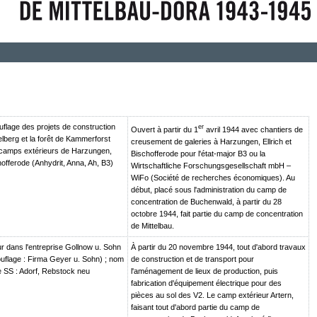
lage des projets de construction
er
Ouvert à partir du 1
avril 1944 avec chantiers de
lberg et la forêt de Kammerforst
creusement de galeries à Harzungen, Ellrich et
 camps extérieurs de Harzungen,
Bischofferode pour l'état-major B3 ou la
chofferode (Anhydrit, Anna, Ah, B3)
Wirtschaftliche Forschungsgesellschaft mbH –
WiFo (Société de recherches économiques). Au
début, placé sous l'administration du camp de
concentration de Buchenwald, à partir du 28
octobre 1944, fait partie du camp de concentration
de Mittelbau.
r dans l'entreprise Gollnow u. Sohn
À partir du 20 novembre 1944, tout d'abord travaux
flage : Firma Geyer u. Sohn) ; nom
de construction et de transport pour
 SS : Adorf, Rebstock neu
l'aménagement de lieux de production, puis
fabrication d'équipement électrique pour des
pièces au sol des V2. Le camp extérieur Artern,
faisant tout d'abord partie du camp de