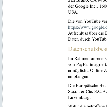
der Google Inc., 16
USA.
Die von YouTube ver
https://www.google.de
Aufschluss über die
Daten durch YouTub
Datenschutzbes
Im Rahmen unseres O
von PayPal integriert.
ermöglicht, Online-Z
empfangen.
Die Europäische Betre
S.à.r.l. & Cie. S.C.
Luxemburg.
Wählt die betroffene