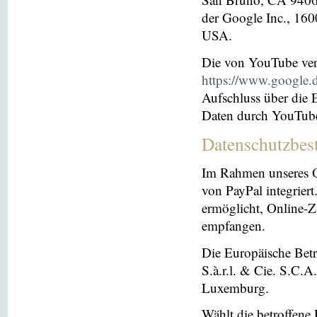
der Google Inc., 16
USA.
Die von YouTube ver
https://www.google.de
Aufschluss über die
Daten durch YouTub
Datenschutzbes
Im Rahmen unseres O
von PayPal integriert.
ermöglicht, Online-Z
empfangen.
Die Europäische Betre
S.à.r.l. & Cie. S.C.
Luxemburg.
Wählt die betroffene