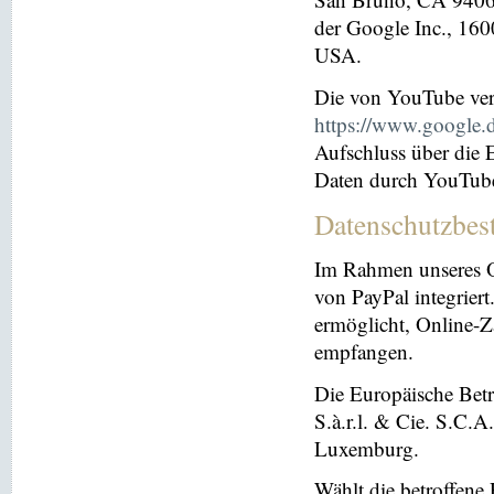
der Google Inc., 16
USA.
Die von YouTube ver
https://www.google.de
Aufschluss über die
Daten durch YouTub
Datenschutzbes
Im Rahmen unseres O
von PayPal integriert.
ermöglicht, Online-Z
empfangen.
Die Europäische Betre
S.à.r.l. & Cie. S.C.
Luxemburg.
Wählt die betroffene